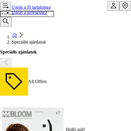
Ugrás a fő tartalomra
Ugrás a kereséshez
Speciális ajánlatok
Speciális ajánlatok
All Offers
Helló suli!