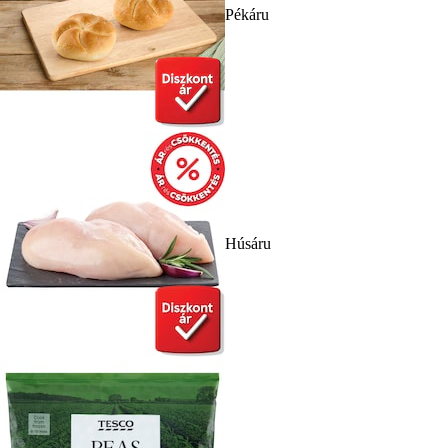
Pékáru
Húsáru