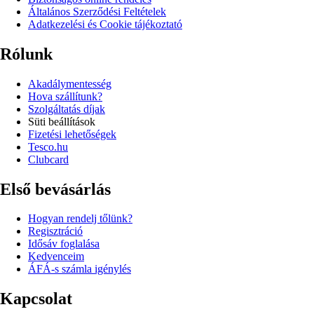
Általános Szerződési Feltételek
Adatkezelési és Cookie tájékoztató
Rólunk
Akadálymentesség
Hova szállítunk?
Szolgáltatás díjak
Süti beállítások
Fizetési lehetőségek
Tesco.hu
Clubcard
Első bevásárlás
Hogyan rendelj tőlünk?
Regisztráció
Idősáv foglalása
Kedvenceim
ÁFÁ-s számla igénylés
Kapcsolat