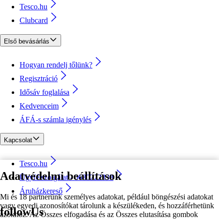
Tesco.hu
Clubcard
Első bevásárlás
Hogyan rendelj tőlünk?
Regisztráció
Idősáv foglalása
Kedvenceim
ÁFÁ-s számla igénylés
Kapcsolat
Tesco.hu
Adatvédelmi beállítások
Ügyfélszolgálat - 0680222333
Áruházkereső
Mi és 18 partnerünk személyes adatokat, például böngészési adatokat
vagy egyedi azonosítókat tárolunk a készülékeden, és hozzáférhetünk
followUs
azokhoz. Az Összes elfogadása és az Összes elutasítása gombok