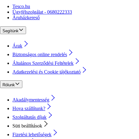
Tesco.hu
Ügyfélszolgálat - 0680222333
Áruházkereső
Segítünk
Árak
Biztonságos online rendelés
Általános Szerződési Feltételek
Adatkezelési és Cookie tájékoztató
Rólunk
Akadálymentesség
Hova szállítunk?
Szolgáltatás díjak
Süti beállítások
Fizetési lehetőségek