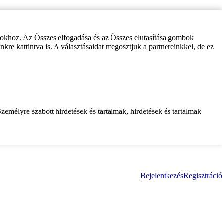
zokhoz. Az Összes elfogadása és az Összes elutasítása gombok
inkre kattintva is. A választásaidat megosztjuk a partnereinkkel, de ez
zemélyre szabott hirdetések és tartalmak, hirdetések és tartalmak
Bejelentkezés
Regisztráció