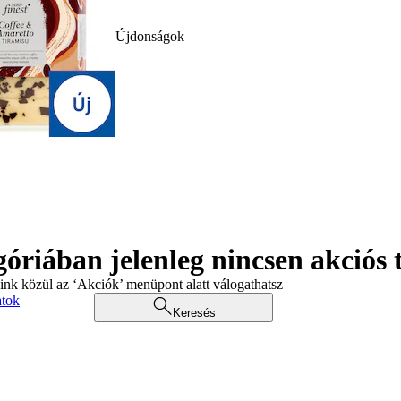
Újdonságok
góriában jelenleg nincsen akciós
aink közül az ‘Akciók’ menüpont alatt válogathatsz
atok
Keresés