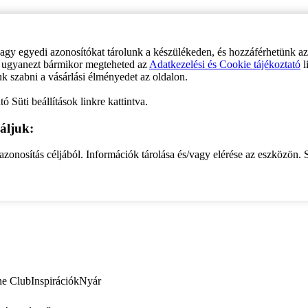
vagy egyedi azonosítókat tárolunk a készülékeden, és hozzáférhetünk a
ve ugyanezt bármikor megteheted az
Adatkezelési és Cookie tájékoztató
l
uk szabni a vásárlási élményedet az oldalon.
ó Süti beállítások linkre kattintva.
áljuk:
zonosítás céljából. Információk tárolása és/vagy elérése az eszközön. S
ne Club
Inspirációk
Nyár