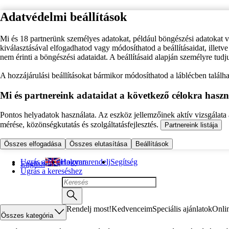
Adatvédelmi beállítások
Mi és 18 partnerünk személyes adatokat, például böngészési adatokat 
kiválasztásával elfogadhatod vagy módosíthatod a beállításaidat, illet
nem érinti a böngészési adataidat. A beállításaid alapján személyre tudj
A hozzájárulási beállításokat bármikor módosíthatod a láblécben találhat
Mi és partnereink adataidat a következő célokra haszn
Pontos helyadatok használata. Az eszköz jellemzőinek aktív vizsgálata a
mérése, közönségkutatás és szolgáltatásfejlesztés.
Partnereink listája
Összes elfogadása
Összes elutasítása
Beállítások
Ugrás a fő tartalomra
Hogyan rendelj
Segítség
English
Ugrás a kereséshez
Rendelj most!
Kedvenceim
Speciális ajánlatok
Onli
Összes kategória