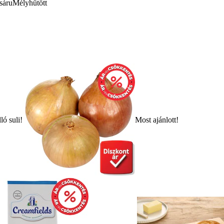
sáru
Mélyhűtött
ló suli!
Most ajánlott!