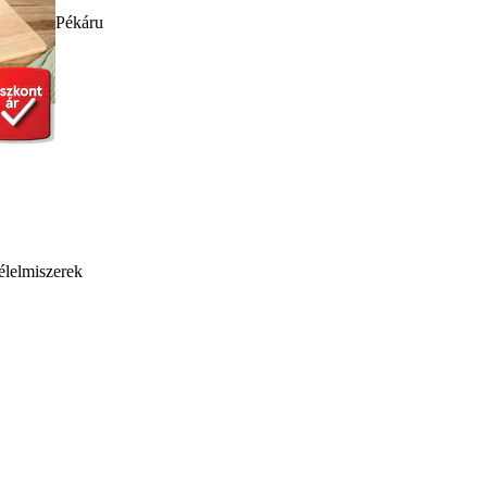
Pékáru
élelmiszerek