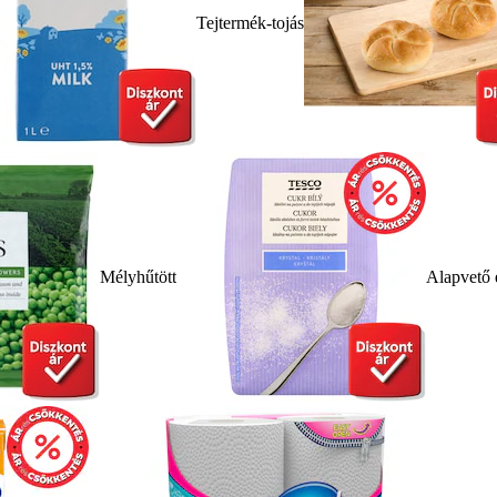
Tejtermék-tojás
Mélyhűtött
Alapvető 