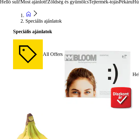
Helló suli!
Most ajánlott!
Zöldség és gyümölcs
Tejtermék-tojás
Pékáru
Hú
Speciális ajánlatok
Speciális ajánlatok
All Offers
Hel