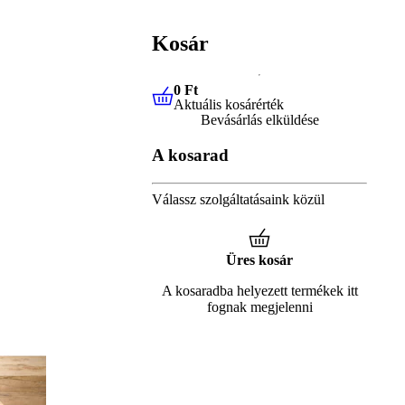
Kosár
0 Ft
Aktuális kosárérték
0 Ft
Aktuális kosárérték
Bevásárlás elküldése
A kosarad
Válassz szolgáltatásaink közül
Üres kosár
A kosaradba helyezett termékek itt
fognak megjelenni