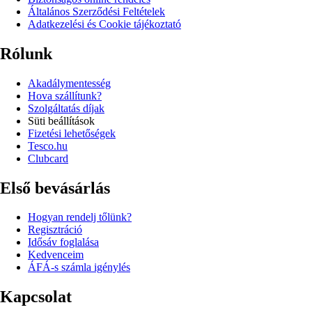
Általános Szerződési Feltételek
Adatkezelési és Cookie tájékoztató
Rólunk
Akadálymentesség
Hova szállítunk?
Szolgáltatás díjak
Süti beállítások
Fizetési lehetőségek
Tesco.hu
Clubcard
Első bevásárlás
Hogyan rendelj tőlünk?
Regisztráció
Idősáv foglalása
Kedvenceim
ÁFÁ-s számla igénylés
Kapcsolat