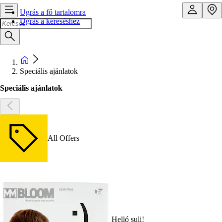
Ugrás a fő tartalomra
Ugrás a kereséshez
Speciális ajánlatok
Speciális ajánlatok
All Offers
Helló suli!