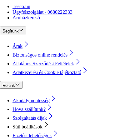
Tesco.hu
Ügyfélszolgálat - 0680222333
Áruházkereső
Segítünk
Árak
Biztonságos online rendelés
Általános Szerződési Feltételek
Adatkezelési és Cookie tájékoztató
Rólunk
Akadálymentesség
Hova szállítunk?
Szolgáltatás díjak
Süti beállítások
Fizetési lehetőségek