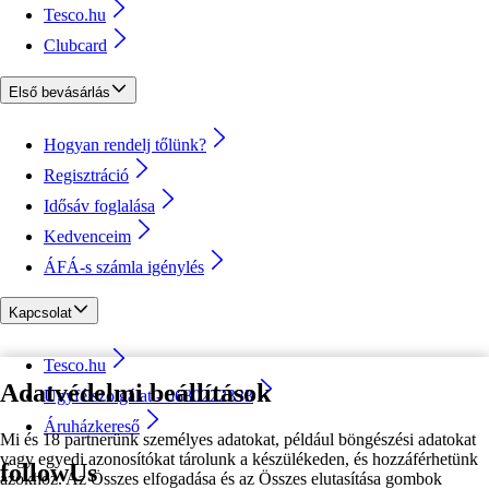
Tesco.hu
Clubcard
Első bevásárlás
Hogyan rendelj tőlünk?
Regisztráció
Idősáv foglalása
Kedvenceim
ÁFÁ-s számla igénylés
Kapcsolat
Tesco.hu
Adatvédelmi beállítások
Ügyfélszolgálat - 0680222333
Áruházkereső
Mi és 18 partnerünk személyes adatokat, például böngészési adatokat
vagy egyedi azonosítókat tárolunk a készülékeden, és hozzáférhetünk
followUs
azokhoz. Az Összes elfogadása és az Összes elutasítása gombok