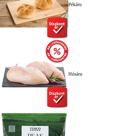
Pékáru
Húsáru