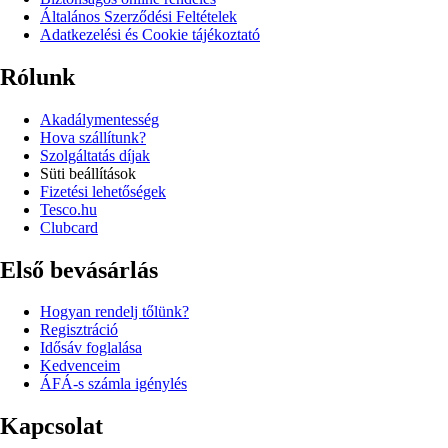
Általános Szerződési Feltételek
Adatkezelési és Cookie tájékoztató
Rólunk
Akadálymentesség
Hova szállítunk?
Szolgáltatás díjak
Süti beállítások
Fizetési lehetőségek
Tesco.hu
Clubcard
Első bevásárlás
Hogyan rendelj tőlünk?
Regisztráció
Idősáv foglalása
Kedvenceim
ÁFÁ-s számla igénylés
Kapcsolat