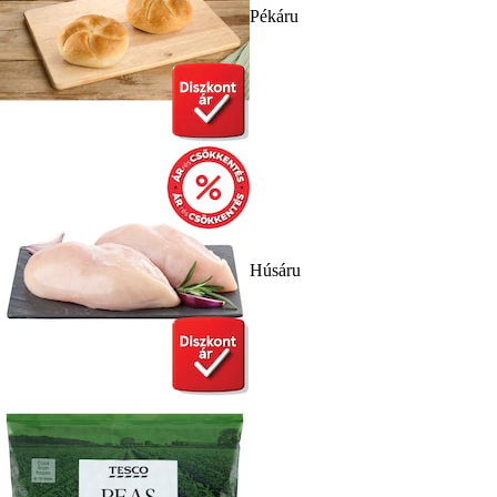
Pékáru
Húsáru