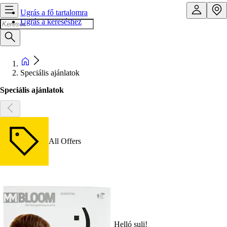
Ugrás a fő tartalomra
Ugrás a kereséshez
Speciális ajánlatok
Speciális ajánlatok
All Offers
Helló suli!