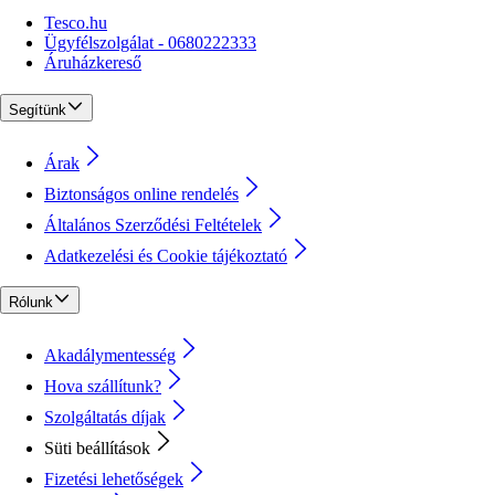
Tesco.hu
Ügyfélszolgálat - 0680222333
Áruházkereső
Segítünk
Árak
Biztonságos online rendelés
Általános Szerződési Feltételek
Adatkezelési és Cookie tájékoztató
Rólunk
Akadálymentesség
Hova szállítunk?
Szolgáltatás díjak
Süti beállítások
Fizetési lehetőségek