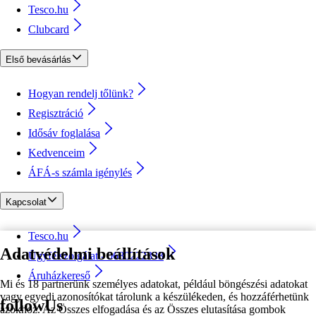
Tesco.hu
Clubcard
Első bevásárlás
Hogyan rendelj tőlünk?
Regisztráció
Idősáv foglalása
Kedvenceim
ÁFÁ-s számla igénylés
Kapcsolat
Tesco.hu
Adatvédelmi beállítások
Ügyfélszolgálat - 0680222333
Áruházkereső
Mi és 18 partnerünk személyes adatokat, például böngészési adatokat
vagy egyedi azonosítókat tárolunk a készülékeden, és hozzáférhetünk
followUs
azokhoz. Az Összes elfogadása és az Összes elutasítása gombok