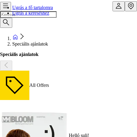
Ugrás a fő tartalomra
Ugrás a kereséshez
Speciális ajánlatok
Speciális ajánlatok
All Offers
Helló suli!