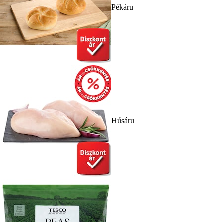
Pékáru
Húsáru