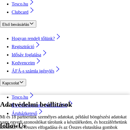
Tesco.hu
Clubcard
Első bevásárlás
Hogyan rendelj tőlünk?
Regisztráció
Idősáv foglalása
Kedvenceim
ÁFÁ-s számla igénylés
Kapcsolat
Tesco.hu
Adatvédelmi beállítások
Ügyfélszolgálat - 0680222333
Áruházkereső
Mi és 18 partnerünk személyes adatokat, például böngészési adatokat
vagy egyedi azonosítókat tárolunk a készülékeden, és hozzáférhetünk
followUs
azokhoz. Az Összes elfogadása és az Összes elutasítása gombok