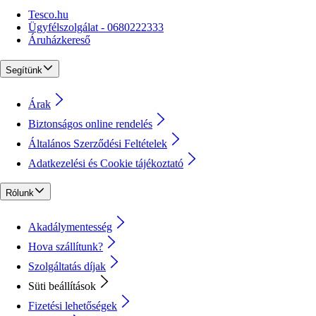
Tesco.hu
Ügyfélszolgálat - 0680222333
Áruházkereső
Segítünk
Árak
Biztonságos online rendelés
Általános Szerződési Feltételek
Adatkezelési és Cookie tájékoztató
Rólunk
Akadálymentesség
Hova szállítunk?
Szolgáltatás díjak
Süti beállítások
Fizetési lehetőségek