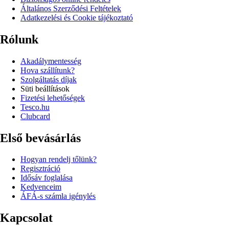
Általános Szerződési Feltételek
Adatkezelési és Cookie tájékoztató
Rólunk
Akadálymentesség
Hova szállítunk?
Szolgáltatás díjak
Süti beállítások
Fizetési lehetőségek
Tesco.hu
Clubcard
Első bevásárlás
Hogyan rendelj tőlünk?
Regisztráció
Idősáv foglalása
Kedvenceim
ÁFÁ-s számla igénylés
Kapcsolat