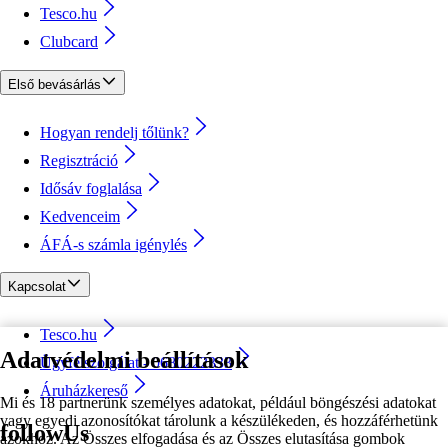
Tesco.hu
Clubcard
Első bevásárlás
Hogyan rendelj tőlünk?
Regisztráció
Idősáv foglalása
Kedvenceim
ÁFÁ-s számla igénylés
Kapcsolat
Tesco.hu
Adatvédelmi beállítások
Ügyfélszolgálat - 0680222333
Áruházkereső
Mi és 18 partnerünk személyes adatokat, például böngészési adatokat
vagy egyedi azonosítókat tárolunk a készülékeden, és hozzáférhetünk
followUs
azokhoz. Az Összes elfogadása és az Összes elutasítása gombok