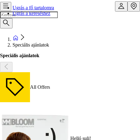
Ugrás a fő tartalomra
Ugrás a kereséshez
Speciális ajánlatok
Speciális ajánlatok
All Offers
Helló suli!