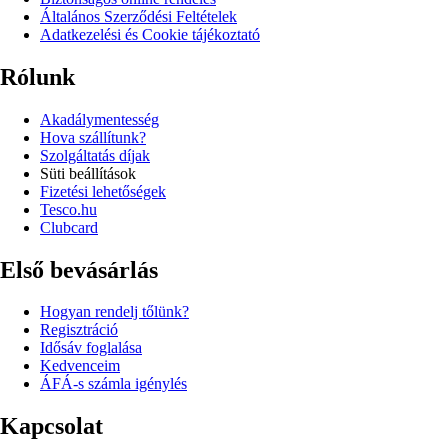
Általános Szerződési Feltételek
Adatkezelési és Cookie tájékoztató
Rólunk
Akadálymentesség
Hova szállítunk?
Szolgáltatás díjak
Süti beállítások
Fizetési lehetőségek
Tesco.hu
Clubcard
Első bevásárlás
Hogyan rendelj tőlünk?
Regisztráció
Idősáv foglalása
Kedvenceim
ÁFÁ-s számla igénylés
Kapcsolat