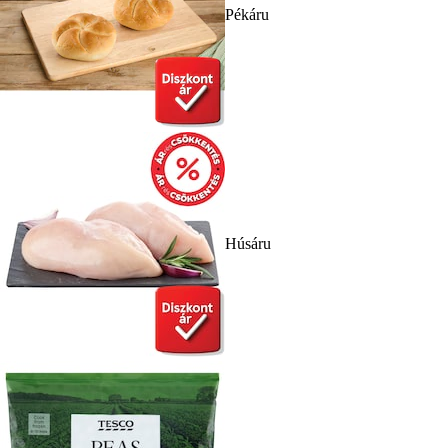
Pékáru
Húsáru