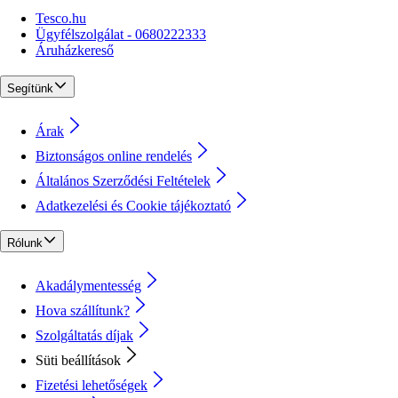
Tesco.hu
Ügyfélszolgálat - 0680222333
Áruházkereső
Segítünk
Árak
Biztonságos online rendelés
Általános Szerződési Feltételek
Adatkezelési és Cookie tájékoztató
Rólunk
Akadálymentesség
Hova szállítunk?
Szolgáltatás díjak
Süti beállítások
Fizetési lehetőségek