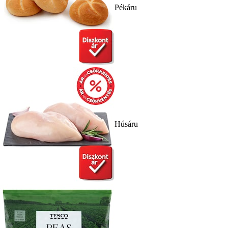
Pékáru
Húsáru