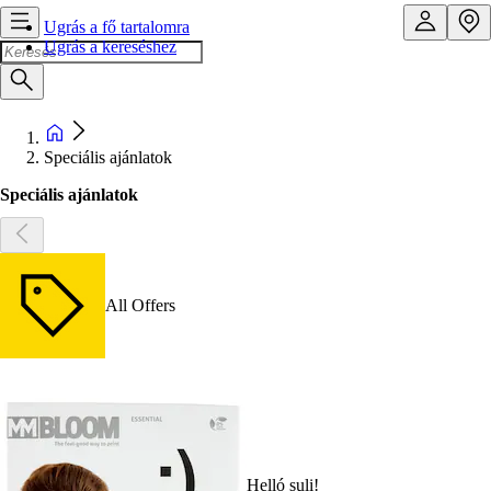
Ugrás a fő tartalomra
Ugrás a kereséshez
Speciális ajánlatok
Speciális ajánlatok
All Offers
Helló suli!