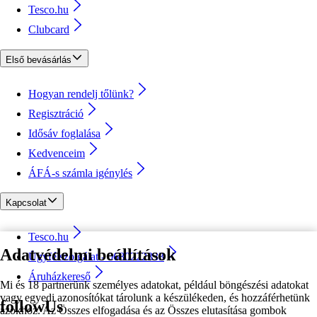
Tesco.hu
Clubcard
Első bevásárlás
Hogyan rendelj tőlünk?
Regisztráció
Idősáv foglalása
Kedvenceim
ÁFÁ-s számla igénylés
Kapcsolat
Tesco.hu
Adatvédelmi beállítások
Ügyfélszolgálat - 0680222333
Áruházkereső
Mi és 18 partnerünk személyes adatokat, például böngészési adatokat
vagy egyedi azonosítókat tárolunk a készülékeden, és hozzáférhetünk
followUs
azokhoz. Az Összes elfogadása és az Összes elutasítása gombok