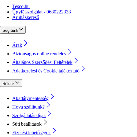
Tesco.hu
Ügyfélszolgálat - 0680222333
Áruházkereső
Segítünk
Árak
Biztonságos online rendelés
Általános Szerződési Feltételek
Adatkezelési és Cookie tájékoztató
Rólunk
Akadálymentesség
Hova szállítunk?
Szolgáltatás díjak
Süti beállítások
Fizetési lehetőségek