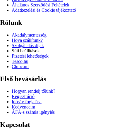
Általános Szerződési Feltételek
Adatkezelési és Cookie tájékoztató
Rólunk
Akadálymentesség
Hova szállítunk?
Szolgáltatás díjak
Süti beállítások
Fizetési lehetőségek
Tesco.hu
Clubcard
Első bevásárlás
Hogyan rendelj tőlünk?
Regisztráció
Idősáv foglalása
Kedvenceim
ÁFÁ-s számla igénylés
Kapcsolat