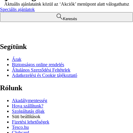
Aktuális ajánlataink közül az ‘Akciók’ menüpont alatt válogathatsz
Speciális ajánlatok
Keresés
Segítünk
Árak
Biztonságos online rendelés
Általános Szerződési Feltételek
Adatkezelési és Cookie tájékoztató
Rólunk
Akadálymentesség
Hova szállítunk?
Szolgáltatás díjak
Süti beállítások
Fizetési lehetőségek
Tesco.hu
Clubcard