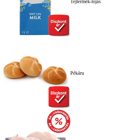
Tejtermék-tojás
Pékáru