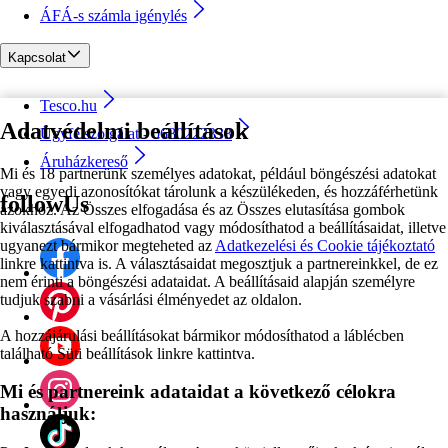
ÁFÁ-s számla igénylés
Kapcsolat
Tesco.hu
Adatvédelmi beállítások
Ügyfélszolgálat - 0680222333
Áruházkereső
Mi és 18 partnerünk személyes adatokat, például böngészési adatokat
vagy egyedi azonosítókat tárolunk a készülékeden, és hozzáférhetünk
followUs
azokhoz. Az Összes elfogadása és az Összes elutasítása gombok
kiválasztásával elfogadhatod vagy módosíthatod a beállításaidat, illetve
ugyanezt bármikor megteheted az
Adatkezelési és Cookie tájékoztató
linkre kattintva is. A választásaidat megosztjuk a partnereinkkel, de ez
nem érinti a böngészési adataidat. A beállításaid alapján személyre
tudjuk szabni a vásárlási élményedet az oldalon.
A hozzájárulási beállításokat bármikor módosíthatod a láblécben
található Süti beállítások linkre kattintva.
Mi és partnereink adataidat a következő célokra
használjuk: