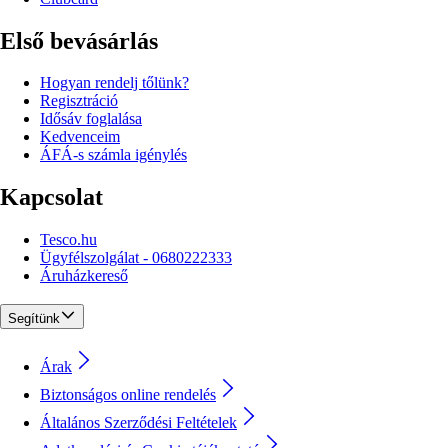
Első bevásárlás
Hogyan rendelj tőlünk?
Regisztráció
Idősáv foglalása
Kedvenceim
ÁFÁ-s számla igénylés
Kapcsolat
Tesco.hu
Ügyfélszolgálat - 0680222333
Áruházkereső
Segítünk
Árak
Biztonságos online rendelés
Általános Szerződési Feltételek