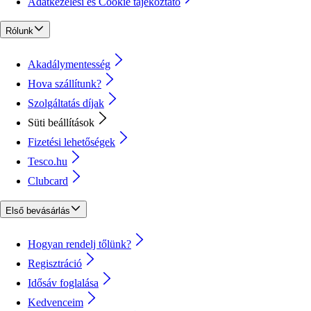
Adatkezelési és Cookie tájékoztató
Rólunk
Akadálymentesség
Hova szállítunk?
Szolgáltatás díjak
Süti beállítások
Fizetési lehetőségek
Tesco.hu
Clubcard
Első bevásárlás
Hogyan rendelj tőlünk?
Regisztráció
Idősáv foglalása
Kedvenceim