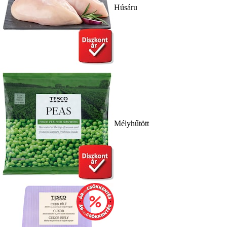
Húsáru
Mélyhűtött