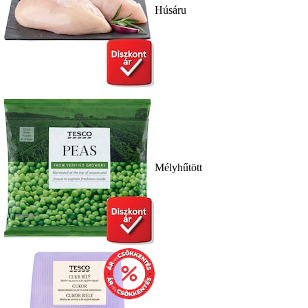
Húsáru
Mélyhűtött