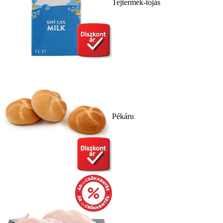
Tejtermék-tojás
Pékáru