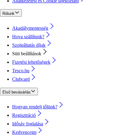
Adatkezelési és Cookie tájékoztató
Rólunk
Akadálymentesség
Hova szállítunk?
Szolgáltatás díjak
Süti beállítások
Fizetési lehetőségek
Tesco.hu
Clubcard
Első bevásárlás
Hogyan rendelj tőlünk?
Regisztráció
Idősáv foglalása
Kedvenceim