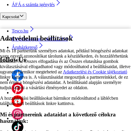
ÁFÁ-s számla igénylés
Kapcsolat
Tesco.hu
Adatvédelmi beállítások
Ügyfélszolgálat - 0680222333
Áruházkereső
Mi és 18 partnerünk személyes adatokat, például böngészési adatokat
vagy egyedi azonosítókat tárolunk a készülékeden, és hozzáférhetünk
followUs
azokhoz. Az Összes elfogadása és az Összes elutasítása gombok
kiválasztásával elfogadhatod vagy módosíthatod a beállításaidat, illetve
ugyanezt bármikor megteheted az
Adatkezelési és Cookie tájékoztató
linkre kattintva is. A választásaidat megosztjuk a partnereinkkel, de ez
nem érinti a böngészési adataidat. A beállításaid alapján személyre
tudjuk szabni a vásárlási élményedet az oldalon.
A hozzájárulási beállításokat bármikor módosíthatod a láblécben
található Süti beállítások linkre kattintva.
Mi és partnereink adataidat a következő célokra
használjuk: