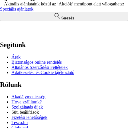
Aktuális ajánlataink közül az ‘Akciók’ menüpont alatt válogathatsz
Speciális ajánlatok
Keresés
Segítünk
Árak
Biztonságos online rendelés
Általános Szerződési Feltételek
Adatkezelési és Cookie tájékoztató
Rólunk
Akadálymentesség
Hova szállítunk?
Szolgáltatás díjak
Süti beállítások
Fizetési lehetőségek
Tesco.hu
Clubcard