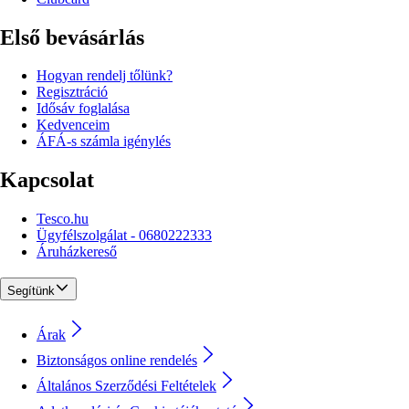
Első bevásárlás
Hogyan rendelj tőlünk?
Regisztráció
Idősáv foglalása
Kedvenceim
ÁFÁ-s számla igénylés
Kapcsolat
Tesco.hu
Ügyfélszolgálat - 0680222333
Áruházkereső
Segítünk
Árak
Biztonságos online rendelés
Általános Szerződési Feltételek