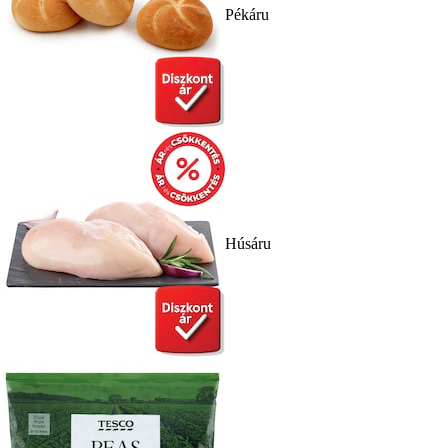
Pékáru
Húsáru