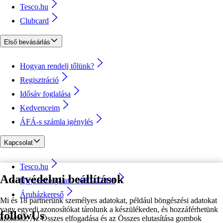
Tesco.hu
Clubcard
Első bevásárlás
Hogyan rendelj tőlünk?
Regisztráció
Idősáv foglalása
Kedvenceim
ÁFÁ-s számla igénylés
Kapcsolat
Tesco.hu
Adatvédelmi beállítások
Ügyfélszolgálat - 0680222333
Áruházkereső
Mi és 18 partnerünk személyes adatokat, például böngészési adatokat
vagy egyedi azonosítókat tárolunk a készülékeden, és hozzáférhetünk
followUs
azokhoz. Az Összes elfogadása és az Összes elutasítása gombok