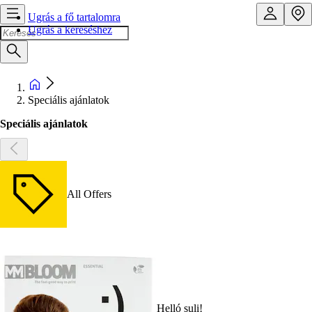
Ugrás a fő tartalomra
Ugrás a kereséshez
Speciális ajánlatok
Speciális ajánlatok
All Offers
Helló suli!