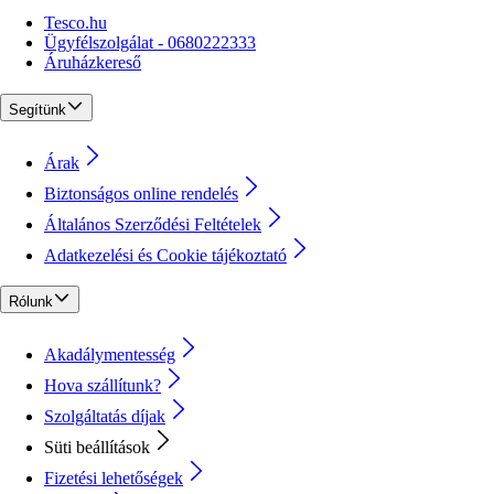
Tesco.hu
Ügyfélszolgálat - 0680222333
Áruházkereső
Segítünk
Árak
Biztonságos online rendelés
Általános Szerződési Feltételek
Adatkezelési és Cookie tájékoztató
Rólunk
Akadálymentesség
Hova szállítunk?
Szolgáltatás díjak
Süti beállítások
Fizetési lehetőségek