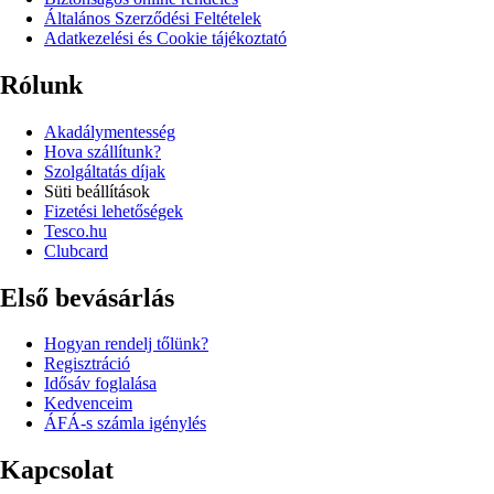
Általános Szerződési Feltételek
Adatkezelési és Cookie tájékoztató
Rólunk
Akadálymentesség
Hova szállítunk?
Szolgáltatás díjak
Süti beállítások
Fizetési lehetőségek
Tesco.hu
Clubcard
Első bevásárlás
Hogyan rendelj tőlünk?
Regisztráció
Idősáv foglalása
Kedvenceim
ÁFÁ-s számla igénylés
Kapcsolat