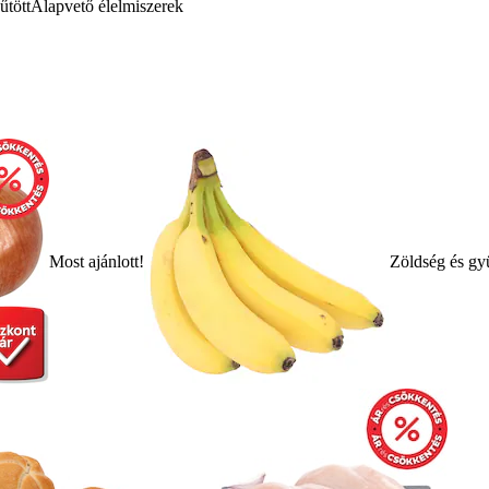
űtött
Alapvető élelmiszerek
Most ajánlott!
Zöldség és gy