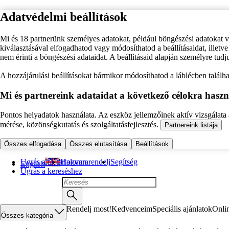
Adatvédelmi beállítások
Mi és 18 partnerünk személyes adatokat, például böngészési adatokat 
kiválasztásával elfogadhatod vagy módosíthatod a beállításaidat, illet
nem érinti a böngészési adataidat. A beállításaid alapján személyre tudj
A hozzájárulási beállításokat bármikor módosíthatod a láblécben találhat
Mi és partnereink adataidat a következő célokra haszn
Pontos helyadatok használata. Az eszköz jellemzőinek aktív vizsgálata a
mérése, közönségkutatás és szolgáltatásfejlesztés.
Partnereink listája
Összes elfogadása
Összes elutasítása
Beállítások
Ugrás a fő tartalomra
Hogyan rendelj
Segítség
English
Ugrás a kereséshez
Rendelj most!
Kedvenceim
Speciális ajánlatok
Onli
Összes kategória