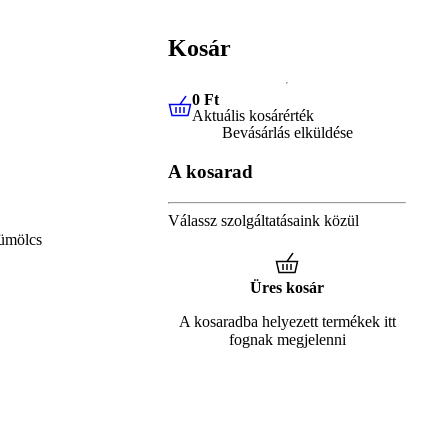
Kosár
0 Ft
Aktuális kosárérték
0 Ft
Aktuális kosárérték
Bevásárlás elküldése
A kosarad
Válassz szolgáltatásaink közül
ümölcs
Üres kosár
A kosaradba helyezett termékek itt
fognak megjelenni