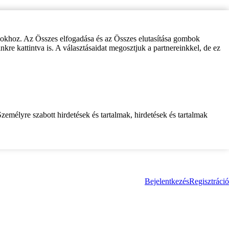
zokhoz. Az Összes elfogadása és az Összes elutasítása gombok
inkre kattintva is. A választásaidat megosztjuk a partnereinkkel, de ez
zemélyre szabott hirdetések és tartalmak, hirdetések és tartalmak
Bejelentkezés
Regisztráció