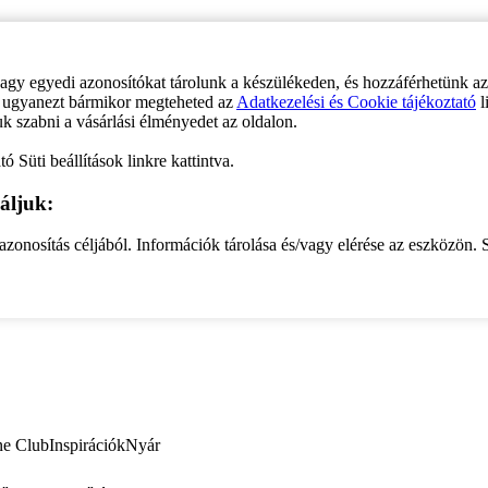
vagy egyedi azonosítókat tárolunk a készülékeden, és hozzáférhetünk a
ve ugyanezt bármikor megteheted az
Adatkezelési és Cookie tájékoztató
l
uk szabni a vásárlási élményedet az oldalon.
ó Süti beállítások linkre kattintva.
áljuk:
zonosítás céljából. Információk tárolása és/vagy elérése az eszközön. S
ne Club
Inspirációk
Nyár