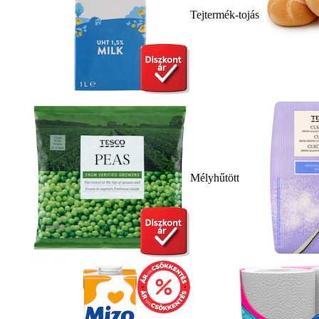
Tejtermék-tojás
Mélyhűtött