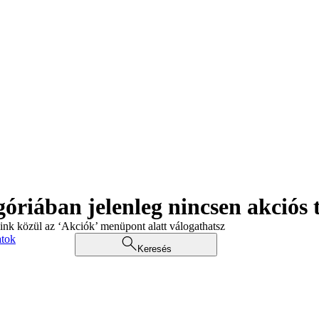
góriában jelenleg nincsen akciós
aink közül az ‘Akciók’ menüpont alatt válogathatsz
atok
Keresés