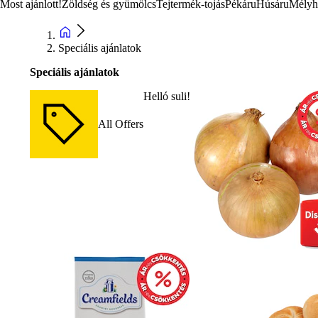
Most ajánlott!
Zöldség és gyümölcs
Tejtermék-tojás
Pékáru
Húsáru
Mélyh
Speciális ajánlatok
Speciális ajánlatok
Helló suli!
All Offers