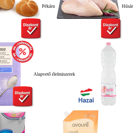
Pékáru
Húsá
Alapvető élelmiszerek