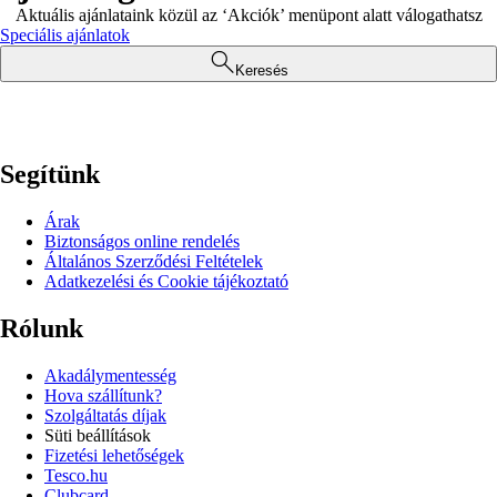
Aktuális ajánlataink közül az ‘Akciók’ menüpont alatt válogathatsz
Speciális ajánlatok
Keresés
Segítünk
Árak
Biztonságos online rendelés
Általános Szerződési Feltételek
Adatkezelési és Cookie tájékoztató
Rólunk
Akadálymentesség
Hova szállítunk?
Szolgáltatás díjak
Süti beállítások
Fizetési lehetőségek
Tesco.hu
Clubcard