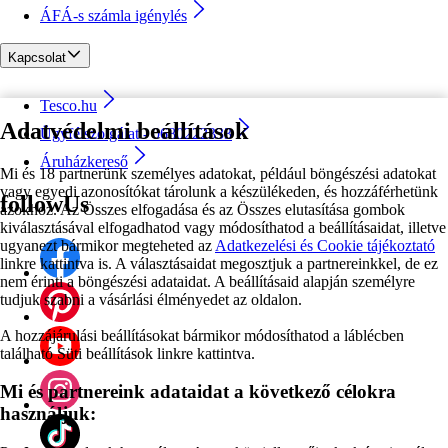
ÁFÁ-s számla igénylés
Kapcsolat
Tesco.hu
Adatvédelmi beállítások
Ügyfélszolgálat - 0680222333
Áruházkereső
Mi és 18 partnerünk személyes adatokat, például böngészési adatokat
vagy egyedi azonosítókat tárolunk a készülékeden, és hozzáférhetünk
followUs
azokhoz. Az Összes elfogadása és az Összes elutasítása gombok
kiválasztásával elfogadhatod vagy módosíthatod a beállításaidat, illetve
ugyanezt bármikor megteheted az
Adatkezelési és Cookie tájékoztató
linkre kattintva is. A választásaidat megosztjuk a partnereinkkel, de ez
nem érinti a böngészési adataidat. A beállításaid alapján személyre
tudjuk szabni a vásárlási élményedet az oldalon.
A hozzájárulási beállításokat bármikor módosíthatod a láblécben
található Süti beállítások linkre kattintva.
Mi és partnereink adataidat a következő célokra
használjuk: