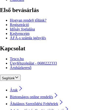
Első bevásárlás
Hogyan rendelj tőlünk?
Regisztráció
Idősáv foglalása
Kedvenceim
ÁFÁ-s számla igénylés
Kapcsolat
Tesco.hu
Ügyfélszolgálat - 0680222333
Áruházkereső
Segítünk
Árak
Biztonságos online rendelés
Általános Szerződési Feltételek