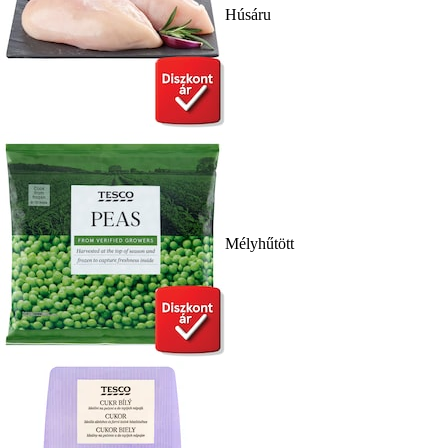
Húsáru
Mélyhűtött