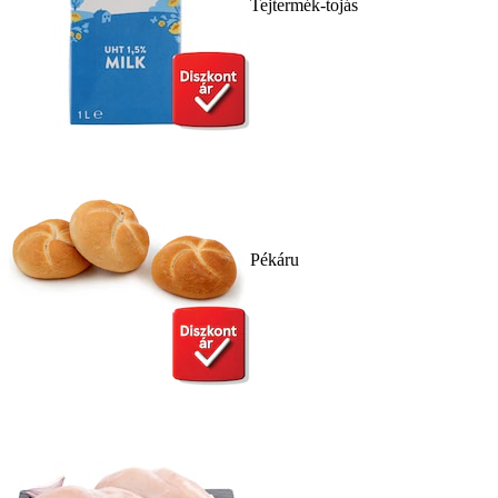
Tejtermék-tojás
Pékáru