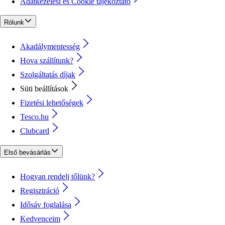
Adatkezelési és Cookie tájékoztató
Rólunk
Akadálymentesség
Hova szállítunk?
Szolgáltatás díjak
Süti beállítások
Fizetési lehetőségek
Tesco.hu
Clubcard
Első bevásárlás
Hogyan rendelj tőlünk?
Regisztráció
Idősáv foglalása
Kedvenceim