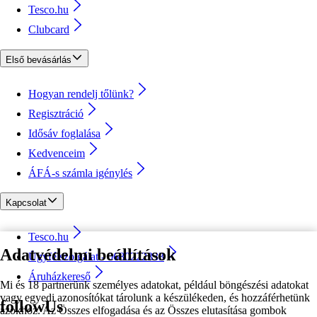
Tesco.hu
Clubcard
Első bevásárlás
Hogyan rendelj tőlünk?
Regisztráció
Idősáv foglalása
Kedvenceim
ÁFÁ-s számla igénylés
Kapcsolat
Tesco.hu
Adatvédelmi beállítások
Ügyfélszolgálat - 0680222333
Áruházkereső
Mi és 18 partnerünk személyes adatokat, például böngészési adatokat
vagy egyedi azonosítókat tárolunk a készülékeden, és hozzáférhetünk
followUs
azokhoz. Az Összes elfogadása és az Összes elutasítása gombok