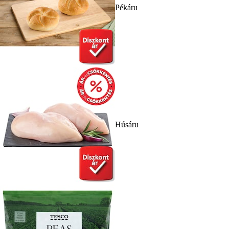
Pékáru
Húsáru