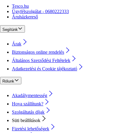
Tesco.hu
Ügyfélszolgálat - 0680222333
Áruházkereső
Segítünk
Árak
Biztonságos online rendelés
Általános Szerződési Feltételek
Adatkezelési és Cookie tájékoztató
Rólunk
Akadálymentesség
Hova szállítunk?
Szolgáltatás díjak
Süti beállítások
Fizetési lehetőségek