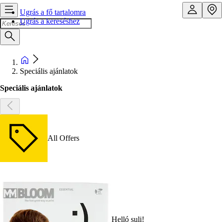
Ugrás a fő tartalomra
Ugrás a kereséshez
Speciális ajánlatok
Speciális ajánlatok
All Offers
Helló suli!