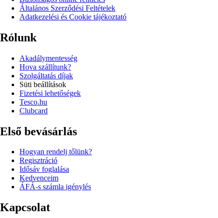
Általános Szerződési Feltételek
Adatkezelési és Cookie tájékoztató
Rólunk
Akadálymentesség
Hova szállítunk?
Szolgáltatás díjak
Süti beállítások
Fizetési lehetőségek
Tesco.hu
Clubcard
Első bevásárlás
Hogyan rendelj tőlünk?
Regisztráció
Idősáv foglalása
Kedvenceim
ÁFÁ-s számla igénylés
Kapcsolat