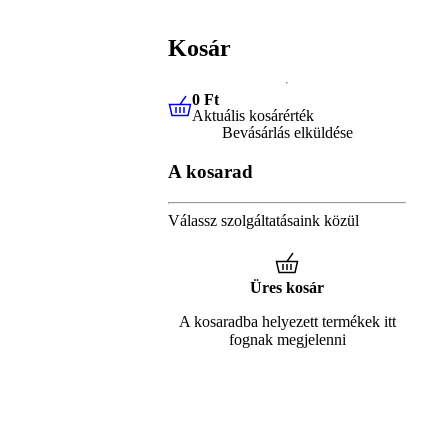
Kosár
0 Ft
Aktuális kosárérték
0 Ft
Aktuális kosárérték
Bevásárlás elküldése
A kosarad
Válassz szolgáltatásaink közül
Üres kosár
A kosaradba helyezett termékek itt
fognak megjelenni