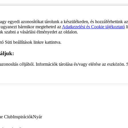
vagy egyedi azonosítókat tárolunk a készülékeden, és hozzáférhetünk a
ve ugyanezt bármikor megteheted az
Adatkezelési és Cookie tájékoztató
l
uk szabni a vásárlási élményedet az oldalon.
ó Süti beállítások linkre kattintva.
áljuk:
zonosítás céljából. Információk tárolása és/vagy elérése az eszközön. S
ne Club
Inspirációk
Nyár