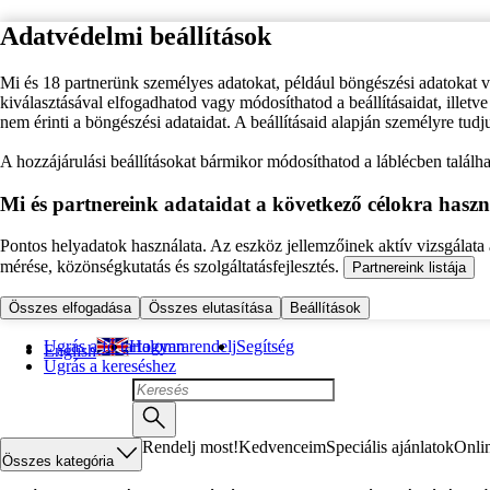
Adatvédelmi beállítások
Mi és 18 partnerünk személyes adatokat, például böngészési adatokat 
kiválasztásával elfogadhatod vagy módosíthatod a beállításaidat, illet
nem érinti a böngészési adataidat. A beállításaid alapján személyre tudj
A hozzájárulási beállításokat bármikor módosíthatod a láblécben találhat
Mi és partnereink adataidat a következő célokra haszn
Pontos helyadatok használata. Az eszköz jellemzőinek aktív vizsgálata a
mérése, közönségkutatás és szolgáltatásfejlesztés.
Partnereink listája
Összes elfogadása
Összes elutasítása
Beállítások
Ugrás a fő tartalomra
Hogyan rendelj
Segítség
English
Ugrás a kereséshez
Rendelj most!
Kedvenceim
Speciális ajánlatok
Onli
Összes kategória