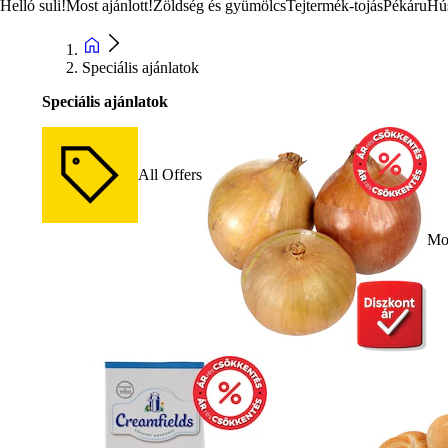
Helló suli!
Most ajánlott!
Zöldség és gyümölcs
Tejtermék-tojás
Pékáru
Hú
Speciális ajánlatok
Speciális ajánlatok
All Offers
Mos