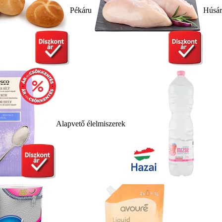
Pékáru
Húsá
Alapvető élelmiszerek