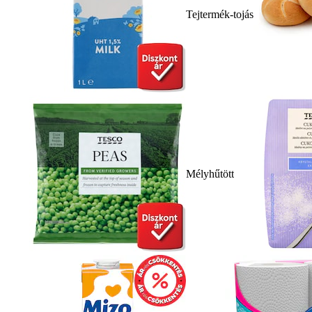
Tejtermék-tojás
Mélyhűtött