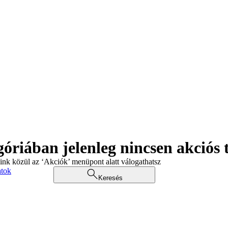
góriában jelenleg nincsen akciós
aink közül az ‘Akciók’ menüpont alatt válogathatsz
atok
Keresés