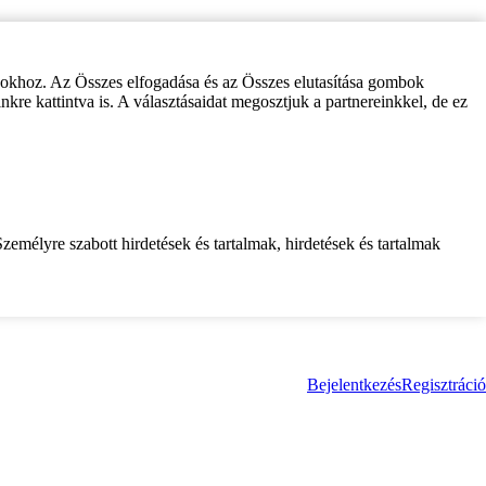
zokhoz. Az Összes elfogadása és az Összes elutasítása gombok
inkre kattintva is. A választásaidat megosztjuk a partnereinkkel, de ez
zemélyre szabott hirdetések és tartalmak, hirdetések és tartalmak
Bejelentkezés
Regisztráció