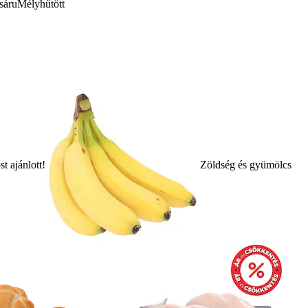
sáru
Mélyhűtött
t ajánlott!
Zöldség és gyümölcs