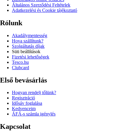
Általános Szerződési Feltételek
Adatkezelési és Cookie tájékoztató
Rólunk
Akadálymentesség
Hova szállítunk?
Szolgáltatás díjak
Süti beállítások
Fizetési lehetőségek
Tesco.hu
Clubcard
Első bevásárlás
Hogyan rendelj tőlünk?
Regisztráció
Idősáv foglalása
Kedvenceim
ÁFÁ-s számla igénylés
Kapcsolat