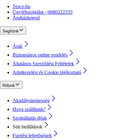
Tesco.hu
Ügyfélszolgálat - 0680222333
Áruházkereső
Segítünk
Árak
Biztonságos online rendelés
Általános Szerződési Feltételek
Adatkezelési és Cookie tájékoztató
Rólunk
Akadálymentesség
Hova szállítunk?
Szolgáltatás díjak
Süti beállítások
Fizetési lehetőségek