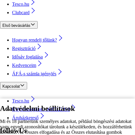
Tesco.hu
Clubcard
Első bevásárlás
Hogyan rendelj tőlünk?
Regisztráció
Idősáv foglalása
Kedvenceim
ÁFÁ-s számla igénylés
Kapcsolat
Tesco.hu
Adatvédelmi beállítások
Ügyfélszolgálat - 0680222333
Áruházkereső
Mi és 18 partnerünk személyes adatokat, például böngészési adatokat
vagy egyedi azonosítókat tárolunk a készülékeden, és hozzáférhetünk
followUs
azokhoz. Az Összes elfogadása és az Összes elutasítása gombok