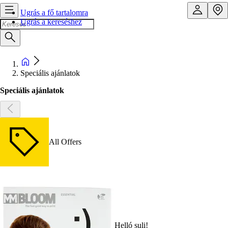
Ugrás a fő tartalomra
Ugrás a kereséshez
Speciális ajánlatok
Speciális ajánlatok
All Offers
Helló suli!