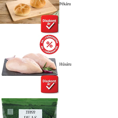
Pékáru
Húsáru