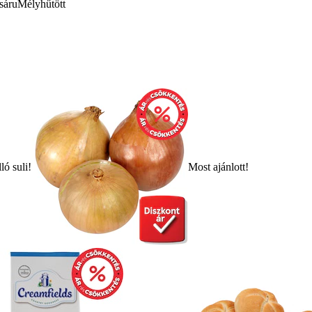
sáru
Mélyhűtött
ló suli!
Most ajánlott!