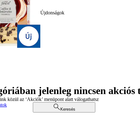
Újdonságok
góriában jelenleg nincsen akciós
aink közül az ‘Akciók’ menüpont alatt válogathatsz
atok
Keresés