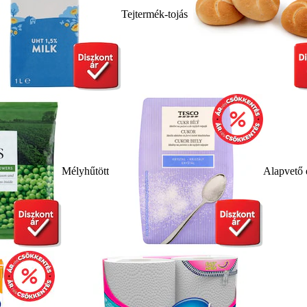
Tejtermék-tojás
Mélyhűtött
Alapvető 