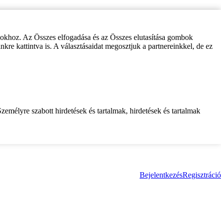
zokhoz. Az Összes elfogadása és az Összes elutasítása gombok
inkre kattintva is. A választásaidat megosztjuk a partnereinkkel, de ez
zemélyre szabott hirdetések és tartalmak, hirdetések és tartalmak
Bejelentkezés
Regisztráció