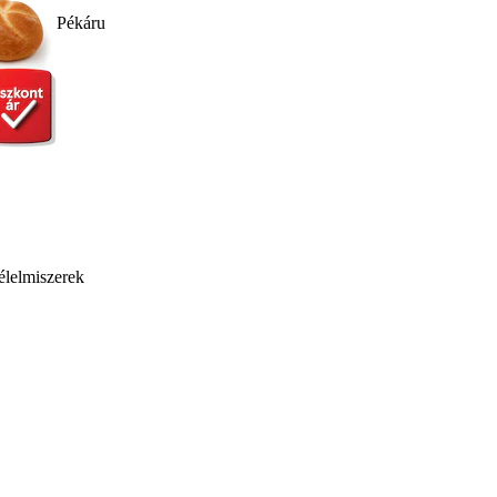
Pékáru
élelmiszerek