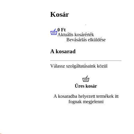
Kosár
0 Ft
Aktuális kosárérték
0 Ft
Aktuális kosárérték
Bevásárlás elküldése
A kosarad
Válassz szolgáltatásaink közül
Üres kosár
A kosaradba helyezett termékek itt
fognak megjelenni