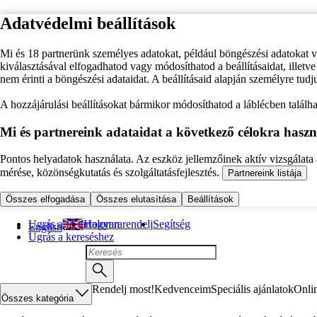
Adatvédelmi beállítások
Mi és 18 partnerünk személyes adatokat, például böngészési adatokat 
kiválasztásával elfogadhatod vagy módosíthatod a beállításaidat, illet
nem érinti a böngészési adataidat. A beállításaid alapján személyre tudj
A hozzájárulási beállításokat bármikor módosíthatod a láblécben találhat
Mi és partnereink adataidat a következő célokra haszn
Pontos helyadatok használata. Az eszköz jellemzőinek aktív vizsgálata a
mérése, közönségkutatás és szolgáltatásfejlesztés.
Partnereink listája
Összes elfogadása
Összes elutasítása
Beállítások
Ugrás a fő tartalomra
Hogyan rendelj
Segítség
English
Ugrás a kereséshez
Rendelj most!
Kedvenceim
Speciális ajánlatok
Onli
Összes kategória