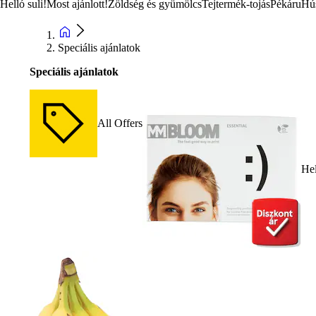
Helló suli!
Most ajánlott!
Zöldség és gyümölcs
Tejtermék-tojás
Pékáru
Hú
Speciális ajánlatok
Speciális ajánlatok
All Offers
Hel