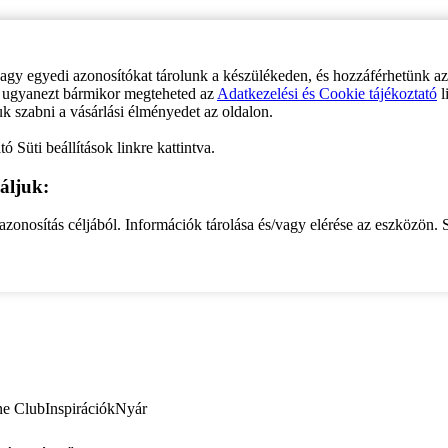
vagy egyedi azonosítókat tárolunk a készülékeden, és hozzáférhetünk a
ve ugyanezt bármikor megteheted az
Adatkezelési és Cookie tájékoztató
l
uk szabni a vásárlási élményedet az oldalon.
ó Süti beállítások linkre kattintva.
áljuk:
zonosítás céljából. Információk tárolása és/vagy elérése az eszközön. S
ne Club
Inspirációk
Nyár