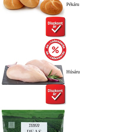
Pékáru
Húsáru