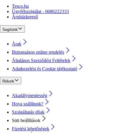
Tesco.hu
Ügyfélszolgálat - 0680222333
Áruházkereső
Segítünk
Árak
Biztonságos online rendelés
Általános Szerződési Feltételek
Adatkezelési és Cookie tájékoztató
Rólunk
Akadálymentesség
Hova szállítunk?
Szolgáltatás díjak
Süti beállítások
Fizetési lehetőségek