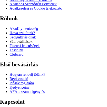
Általános Szerződési Feltételek
Adatkezelési és Cookie tájékoztató
Rólunk
Akadálymentesség
Hova szállítunk?
Szolgáltatás díjak
Süti beállítások
Fizetési lehetőségek
Tesco.hu
Clubcard
Első bevásárlás
Hogyan rendelj tőlünk?
Regisztráció
Idősáv foglalása
Kedvenceim
ÁFÁ-s számla igénylés
Kapcsolat