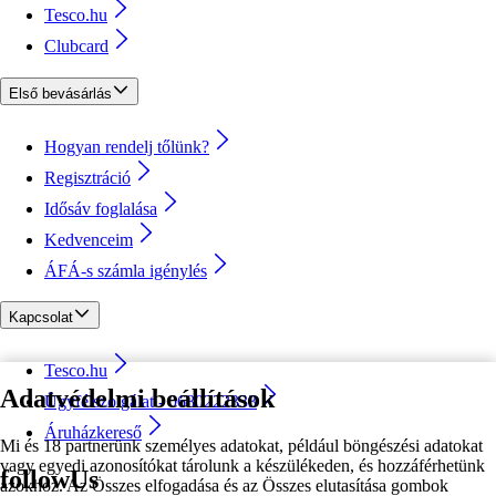
Tesco.hu
Clubcard
Első bevásárlás
Hogyan rendelj tőlünk?
Regisztráció
Idősáv foglalása
Kedvenceim
ÁFÁ-s számla igénylés
Kapcsolat
Tesco.hu
Adatvédelmi beállítások
Ügyfélszolgálat - 0680222333
Áruházkereső
Mi és 18 partnerünk személyes adatokat, például böngészési adatokat
vagy egyedi azonosítókat tárolunk a készülékeden, és hozzáférhetünk
followUs
azokhoz. Az Összes elfogadása és az Összes elutasítása gombok