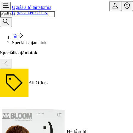
Ugrás a fő tartalomra
Ugrás a kereséshez
Speciális ajánlatok
Speciális ajánlatok
All Offers
Helló suli!