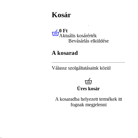
Kosár
0 Ft
Aktuális kosárérték
0 Ft
Aktuális kosárérték
Bevásárlás elküldése
A kosarad
Válassz szolgáltatásaink közül
Üres kosár
A kosaradba helyezett termékek itt
fognak megjelenni