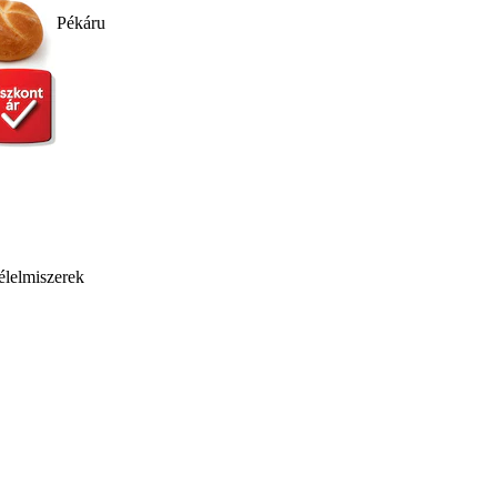
Pékáru
élelmiszerek