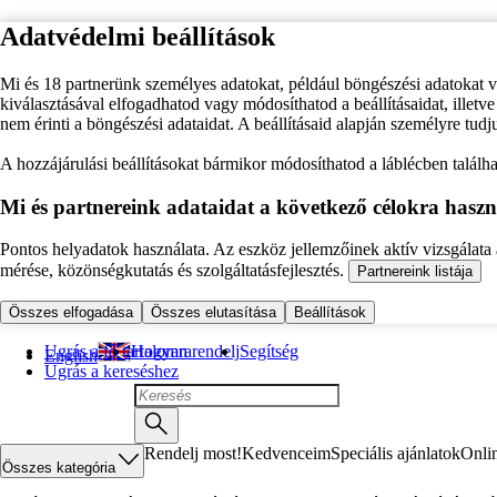
Adatvédelmi beállítások
Mi és 18 partnerünk személyes adatokat, például böngészési adatokat 
kiválasztásával elfogadhatod vagy módosíthatod a beállításaidat, illet
nem érinti a böngészési adataidat. A beállításaid alapján személyre tudj
A hozzájárulási beállításokat bármikor módosíthatod a láblécben találhat
Mi és partnereink adataidat a következő célokra haszn
Pontos helyadatok használata. Az eszköz jellemzőinek aktív vizsgálata a
mérése, közönségkutatás és szolgáltatásfejlesztés.
Partnereink listája
Összes elfogadása
Összes elutasítása
Beállítások
Ugrás a fő tartalomra
Hogyan rendelj
Segítség
English
Ugrás a kereséshez
Rendelj most!
Kedvenceim
Speciális ajánlatok
Onli
Összes kategória