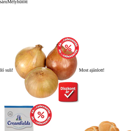
sáru
Mélyhűtött
ló suli!
Most ajánlott!