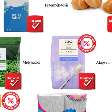
Tejtermék-tojás
Mélyhűtött
Alapvető 