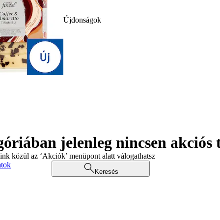
Újdonságok
góriában jelenleg nincsen akciós
aink közül az ‘Akciók’ menüpont alatt válogathatsz
atok
Keresés