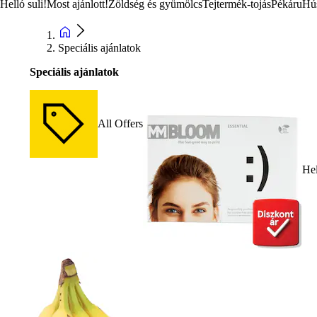
Helló suli!
Most ajánlott!
Zöldség és gyümölcs
Tejtermék-tojás
Pékáru
Hú
Speciális ajánlatok
Speciális ajánlatok
All Offers
Hel