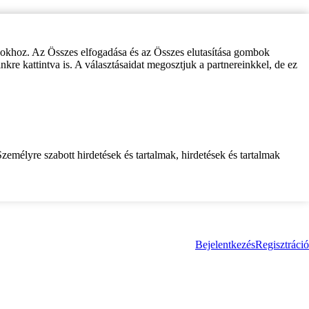
zokhoz. Az Összes elfogadása és az Összes elutasítása gombok
inkre kattintva is. A választásaidat megosztjuk a partnereinkkel, de ez
zemélyre szabott hirdetések és tartalmak, hirdetések és tartalmak
Bejelentkezés
Regisztráció