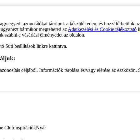
vagy egyedi azonosítókat tárolunk a készülékeden, és hozzáférhetünk a
ve ugyanezt bármikor megteheted az
Adatkezelési és Cookie tájékoztató
l
uk szabni a vásárlási élményedet az oldalon.
ó Süti beállítások linkre kattintva.
áljuk:
zonosítás céljából. Információk tárolása és/vagy elérése az eszközön. S
ne Club
Inspirációk
Nyár