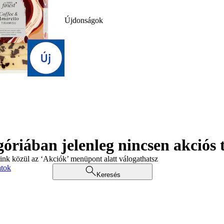
Újdonságok
góriában jelenleg nincsen akciós
aink közül az ‘Akciók’ menüpont alatt válogathatsz
atok
Keresés