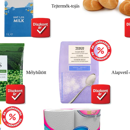
Tejtermék-tojás
Mélyhűtött
Alapvető 