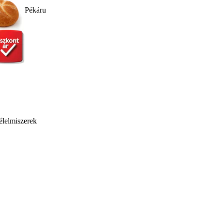
Pékáru
élelmiszerek