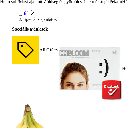
Helló suli!
Most ajánlott!
Zöldség és gyümölcs
Tejtermék-tojás
Pékáru
Hú
Speciális ajánlatok
Speciális ajánlatok
All Offers
Hel