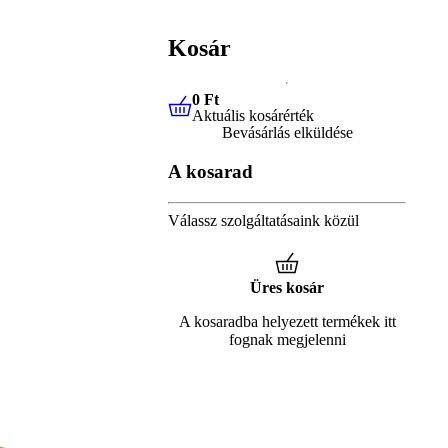
Kosár
0 Ft
Aktuális kosárérték
0 Ft
Aktuális kosárérték
Bevásárlás elküldése
A kosarad
Válassz szolgáltatásaink közül
Üres kosár
A kosaradba helyezett termékek itt
fognak megjelenni