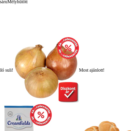
sáru
Mélyhűtött
ló suli!
Most ajánlott!