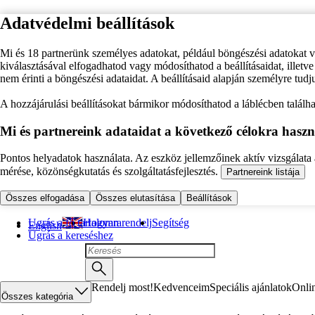
Adatvédelmi beállítások
Mi és 18 partnerünk személyes adatokat, például böngészési adatokat 
kiválasztásával elfogadhatod vagy módosíthatod a beállításaidat, illet
nem érinti a böngészési adataidat. A beállításaid alapján személyre tudj
A hozzájárulási beállításokat bármikor módosíthatod a láblécben találhat
Mi és partnereink adataidat a következő célokra haszn
Pontos helyadatok használata. Az eszköz jellemzőinek aktív vizsgálata a
mérése, közönségkutatás és szolgáltatásfejlesztés.
Partnereink listája
Összes elfogadása
Összes elutasítása
Beállítások
Ugrás a fő tartalomra
Hogyan rendelj
Segítség
English
Ugrás a kereséshez
Rendelj most!
Kedvenceim
Speciális ajánlatok
Onli
Összes kategória