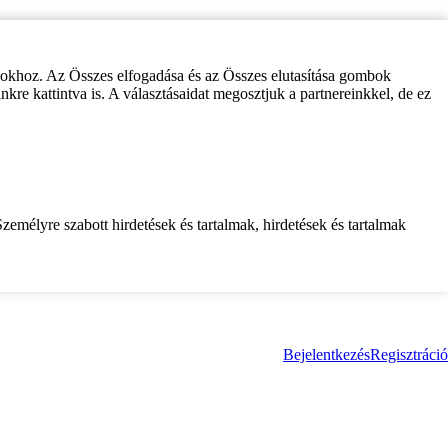
zokhoz. Az Összes elfogadása és az Összes elutasítása gombok
inkre kattintva is. A választásaidat megosztjuk a partnereinkkel, de ez
zemélyre szabott hirdetések és tartalmak, hirdetések és tartalmak
Bejelentkezés
Regisztráció