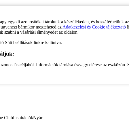
vagy egyedi azonosítókat tárolunk a készülékeden, és hozzáférhetünk a
ve ugyanezt bármikor megteheted az
Adatkezelési és Cookie tájékoztató
l
uk szabni a vásárlási élményedet az oldalon.
ó Süti beállítások linkre kattintva.
áljuk:
zonosítás céljából. Információk tárolása és/vagy elérése az eszközön. S
ne Club
Inspirációk
Nyár