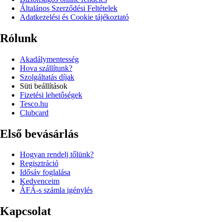
Általános Szerződési Feltételek
Adatkezelési és Cookie tájékoztató
Rólunk
Akadálymentesség
Hova szállítunk?
Szolgáltatás díjak
Süti beállítások
Fizetési lehetőségek
Tesco.hu
Clubcard
Első bevásárlás
Hogyan rendelj tőlünk?
Regisztráció
Idősáv foglalása
Kedvenceim
ÁFÁ-s számla igénylés
Kapcsolat