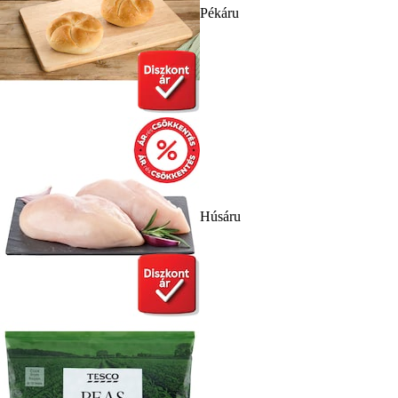
Pékáru
Húsáru