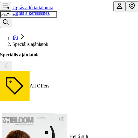
Ugrás a fő tartalomra
Ugrás a kereséshez
Speciális ajánlatok
Speciális ajánlatok
All Offers
Helló suli!