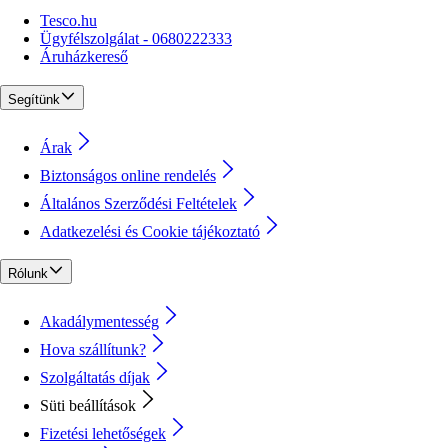
Tesco.hu
Ügyfélszolgálat - 0680222333
Áruházkereső
Segítünk
Árak
Biztonságos online rendelés
Általános Szerződési Feltételek
Adatkezelési és Cookie tájékoztató
Rólunk
Akadálymentesség
Hova szállítunk?
Szolgáltatás díjak
Süti beállítások
Fizetési lehetőségek