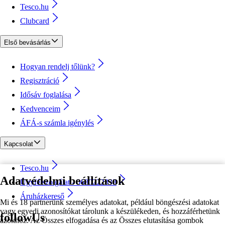
Tesco.hu
Clubcard
Első bevásárlás
Hogyan rendelj tőlünk?
Regisztráció
Idősáv foglalása
Kedvenceim
ÁFÁ-s számla igénylés
Kapcsolat
Tesco.hu
Adatvédelmi beállítások
Ügyfélszolgálat - 0680222333
Áruházkereső
Mi és 18 partnerünk személyes adatokat, például böngészési adatokat
vagy egyedi azonosítókat tárolunk a készülékeden, és hozzáférhetünk
followUs
azokhoz. Az Összes elfogadása és az Összes elutasítása gombok