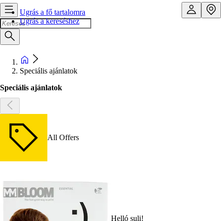
Ugrás a fő tartalomra
Ugrás a kereséshez
Speciális ajánlatok
Speciális ajánlatok
All Offers
Helló suli!