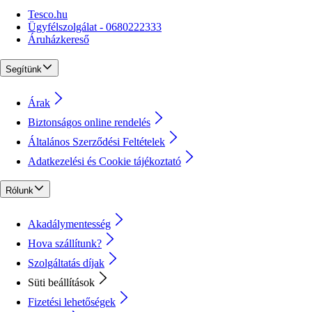
Tesco.hu
Ügyfélszolgálat - 0680222333
Áruházkereső
Segítünk
Árak
Biztonságos online rendelés
Általános Szerződési Feltételek
Adatkezelési és Cookie tájékoztató
Rólunk
Akadálymentesség
Hova szállítunk?
Szolgáltatás díjak
Süti beállítások
Fizetési lehetőségek