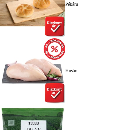
Pékáru
Húsáru