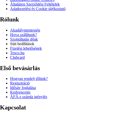
Általános Szerződési Feltételek
Adatkezelési és Cookie tájékoztató
Rólunk
Akadálymentesség
Hova szállítunk?
Szolgáltatás díjak
Süti beállítások
Fizetési lehetőségek
Tesco.hu
Clubcard
Első bevásárlás
Hogyan rendelj tőlünk?
Regisztráció
Idősáv foglalása
Kedvenceim
ÁFÁ-s számla igénylés
Kapcsolat