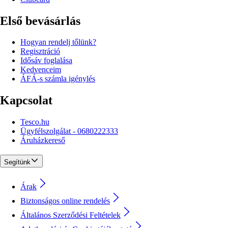
Első bevásárlás
Hogyan rendelj tőlünk?
Regisztráció
Idősáv foglalása
Kedvenceim
ÁFÁ-s számla igénylés
Kapcsolat
Tesco.hu
Ügyfélszolgálat - 0680222333
Áruházkereső
Segítünk
Árak
Biztonságos online rendelés
Általános Szerződési Feltételek