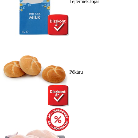
Tejtermék-tojás
Pékáru