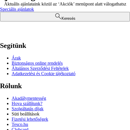
Aktuális ajánlataink közül az ‘Akciók’ menüpont alatt válogathatsz
Speciális ajánlatok
Keresés
Segítünk
Árak
Biztonságos online rendelés
Általános Szerződési Feltételek
Adatkezelési és Cookie tájékoztató
Rólunk
Akadálymentesség
Hova szállítunk?
Szolgáltatás díjak
Süti beállítások
Fizetési lehetőségek
Tesco.hu
Clubcard