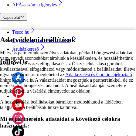
ÁFÁ-s számla igénylés
Kapcsolat
Tesco.hu
Adatvédelmi beállítások
Ügyfélszolgálat - 0680222333
Áruházkereső
Mi és 18 partnerünk személyes adatokat, például böngészési adatokat
vagy egyedi azonosítókat tárolunk a készülékeden, és hozzáférhetünk
followUs
azokhoz. Az Összes elfogadása és az Összes elutasítása gombok
kiválasztásával elfogadhatod vagy módosíthatod a beállításaidat, illetve
ugyanezt bármikor megteheted az
Adatkezelési és Cookie tájékoztató
linkre kattintva is. A választásaidat megosztjuk a partnereinkkel, de ez
nem érinti a böngészési adataidat. A beállításaid alapján személyre
tudjuk szabni a vásárlási élményedet az oldalon.
A hozzájárulási beállításokat bármikor módosíthatod a láblécben
található Süti beállítások linkre kattintva.
Mi és partnereink adataidat a következő célokra
használjuk: