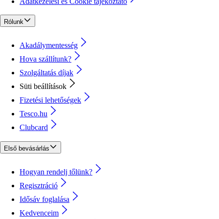
Adatkezelési és Cookie tájékoztató
Rólunk
Akadálymentesség
Hova szállítunk?
Szolgáltatás díjak
Süti beállítások
Fizetési lehetőségek
Tesco.hu
Clubcard
Első bevásárlás
Hogyan rendelj tőlünk?
Regisztráció
Idősáv foglalása
Kedvenceim