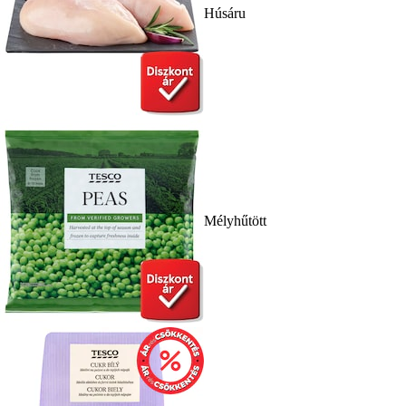
Húsáru
Mélyhűtött