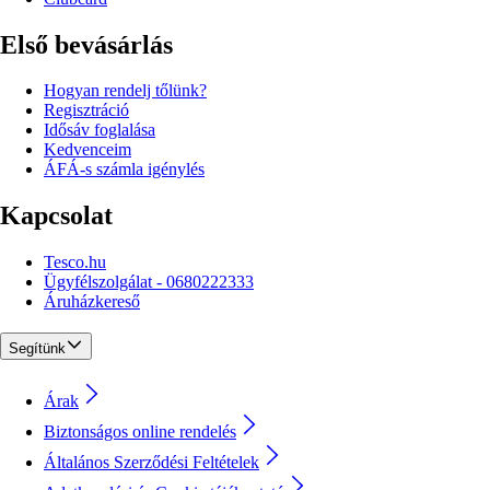
Első bevásárlás
Hogyan rendelj tőlünk?
Regisztráció
Idősáv foglalása
Kedvenceim
ÁFÁ-s számla igénylés
Kapcsolat
Tesco.hu
Ügyfélszolgálat - 0680222333
Áruházkereső
Segítünk
Árak
Biztonságos online rendelés
Általános Szerződési Feltételek