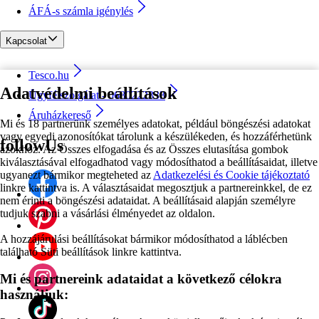
ÁFÁ-s számla igénylés
Kapcsolat
Tesco.hu
Adatvédelmi beállítások
Ügyfélszolgálat - 0680222333
Áruházkereső
Mi és 18 partnerünk személyes adatokat, például böngészési adatokat
vagy egyedi azonosítókat tárolunk a készülékeden, és hozzáférhetünk
followUs
azokhoz. Az Összes elfogadása és az Összes elutasítása gombok
kiválasztásával elfogadhatod vagy módosíthatod a beállításaidat, illetve
ugyanezt bármikor megteheted az
Adatkezelési és Cookie tájékoztató
linkre kattintva is. A választásaidat megosztjuk a partnereinkkel, de ez
nem érinti a böngészési adataidat. A beállításaid alapján személyre
tudjuk szabni a vásárlási élményedet az oldalon.
A hozzájárulási beállításokat bármikor módosíthatod a láblécben
található Süti beállítások linkre kattintva.
Mi és partnereink adataidat a következő célokra
használjuk: