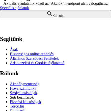
Aktuális ajánlataink közül az ‘Akciók’ menüpont alatt válogathatsz
Speciális ajánlatok
Keresés
Segítünk
Árak
Biztonságos online rendelés
Általános Szerződési Feltételek
Adatkezelési és Cookie tájékoztató
Rólunk
Akadálymentesség
Hova szállítunk?
Szolgáltatás díjak
Süti beállítások
Fizetési lehetőségek
Tesco.hu
Clubcard