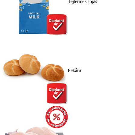
Tejtermék-tojás
Pékáru