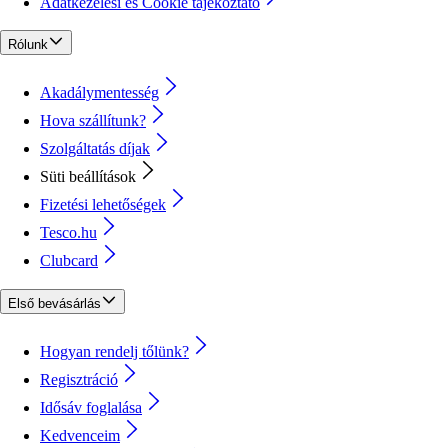
Adatkezelési és Cookie tájékoztató
Rólunk
Akadálymentesség
Hova szállítunk?
Szolgáltatás díjak
Süti beállítások
Fizetési lehetőségek
Tesco.hu
Clubcard
Első bevásárlás
Hogyan rendelj tőlünk?
Regisztráció
Idősáv foglalása
Kedvenceim