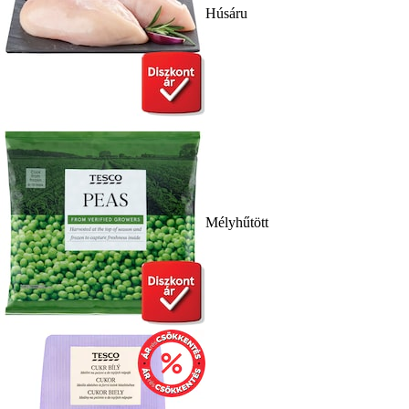
Húsáru
Mélyhűtött