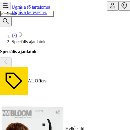
Ugrás a fő tartalomra
Ugrás a kereséshez
Speciális ajánlatok
Speciális ajánlatok
All Offers
Helló suli!