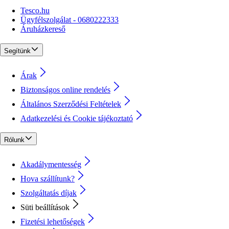
Tesco.hu
Ügyfélszolgálat - 0680222333
Áruházkereső
Segítünk
Árak
Biztonságos online rendelés
Általános Szerződési Feltételek
Adatkezelési és Cookie tájékoztató
Rólunk
Akadálymentesség
Hova szállítunk?
Szolgáltatás díjak
Süti beállítások
Fizetési lehetőségek