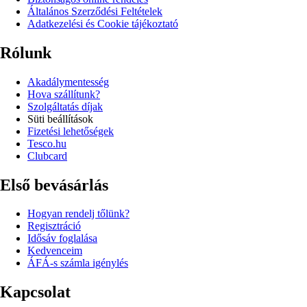
Általános Szerződési Feltételek
Adatkezelési és Cookie tájékoztató
Rólunk
Akadálymentesség
Hova szállítunk?
Szolgáltatás díjak
Süti beállítások
Fizetési lehetőségek
Tesco.hu
Clubcard
Első bevásárlás
Hogyan rendelj tőlünk?
Regisztráció
Idősáv foglalása
Kedvenceim
ÁFÁ-s számla igénylés
Kapcsolat