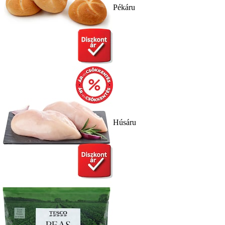
Pékáru
Húsáru