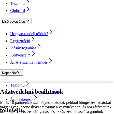
Tesco.hu
Clubcard
Első bevásárlás
Hogyan rendelj tőlünk?
Regisztráció
Idősáv foglalása
Kedvenceim
ÁFÁ-s számla igénylés
Kapcsolat
Tesco.hu
Adatvédelmi beállítások
Ügyfélszolgálat - 0680222333
Áruházkereső
Mi és 18 partnerünk személyes adatokat, például böngészési adatokat
vagy egyedi azonosítókat tárolunk a készülékeden, és hozzáférhetünk
followUs
azokhoz. Az Összes elfogadása és az Összes elutasítása gombok