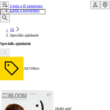
Ugrás a fő tartalomra
Ugrás a kereséshez
Speciális ajánlatok
Speciális ajánlatok
All Offers
Helló suli!