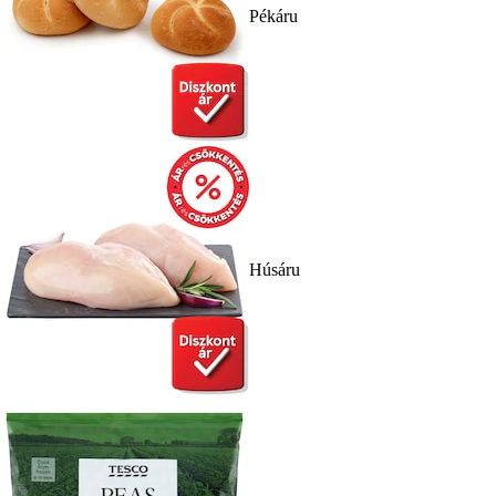
Pékáru
Húsáru