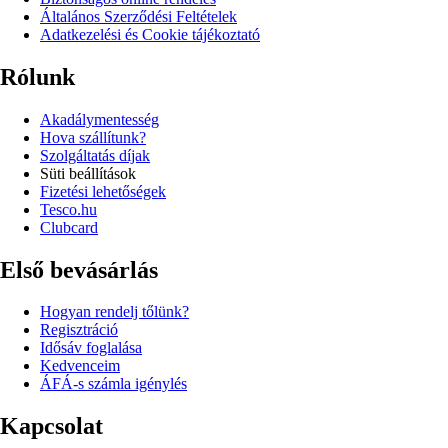
Általános Szerződési Feltételek
Adatkezelési és Cookie tájékoztató
Rólunk
Akadálymentesség
Hova szállítunk?
Szolgáltatás díjak
Süti beállítások
Fizetési lehetőségek
Tesco.hu
Clubcard
Első bevásárlás
Hogyan rendelj tőlünk?
Regisztráció
Idősáv foglalása
Kedvenceim
ÁFÁ-s számla igénylés
Kapcsolat