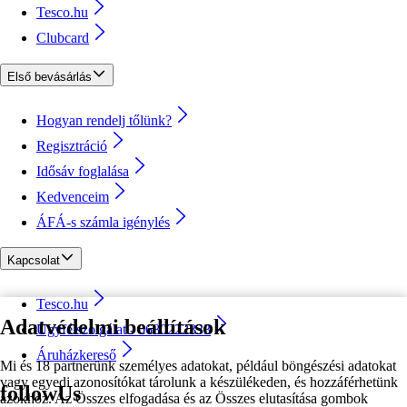
Tesco.hu
Clubcard
Első bevásárlás
Hogyan rendelj tőlünk?
Regisztráció
Idősáv foglalása
Kedvenceim
ÁFÁ-s számla igénylés
Kapcsolat
Tesco.hu
Adatvédelmi beállítások
Ügyfélszolgálat - 0680222333
Áruházkereső
Mi és 18 partnerünk személyes adatokat, például böngészési adatokat
vagy egyedi azonosítókat tárolunk a készülékeden, és hozzáférhetünk
followUs
azokhoz. Az Összes elfogadása és az Összes elutasítása gombok