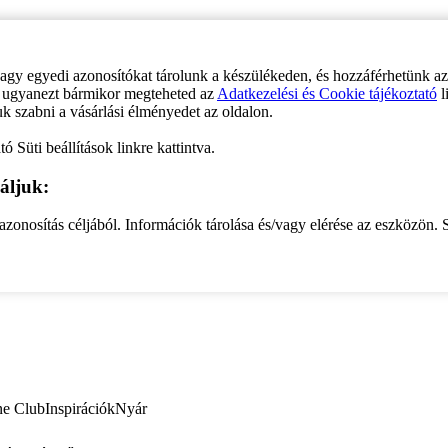
vagy egyedi azonosítókat tárolunk a készülékeden, és hozzáférhetünk a
ve ugyanezt bármikor megteheted az
Adatkezelési és Cookie tájékoztató
l
uk szabni a vásárlási élményedet az oldalon.
ó Süti beállítások linkre kattintva.
áljuk:
zonosítás céljából. Információk tárolása és/vagy elérése az eszközön. S
ne Club
Inspirációk
Nyár