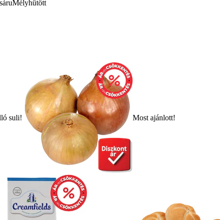
sáru
Mélyhűtött
ló suli!
Most ajánlott!