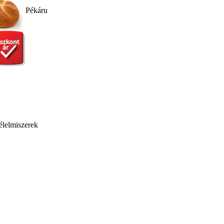
Pékáru
élelmiszerek