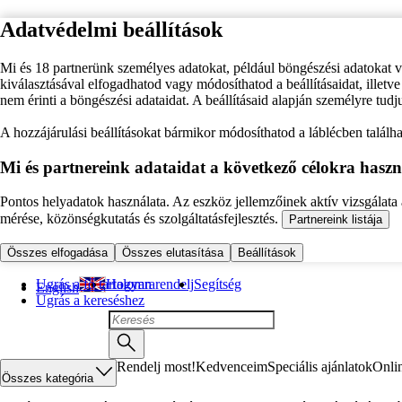
Adatvédelmi beállítások
Mi és 18 partnerünk személyes adatokat, például böngészési adatokat 
kiválasztásával elfogadhatod vagy módosíthatod a beállításaidat, illet
nem érinti a böngészési adataidat. A beállításaid alapján személyre tudj
A hozzájárulási beállításokat bármikor módosíthatod a láblécben találhat
Mi és partnereink adataidat a következő célokra haszn
Pontos helyadatok használata. Az eszköz jellemzőinek aktív vizsgálata a
mérése, közönségkutatás és szolgáltatásfejlesztés.
Partnereink listája
Összes elfogadása
Összes elutasítása
Beállítások
Ugrás a fő tartalomra
Hogyan rendelj
Segítség
English
Ugrás a kereséshez
Rendelj most!
Kedvenceim
Speciális ajánlatok
Onli
Összes kategória