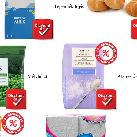
Tejtermék-tojás
Mélyhűtött
Alapvető 