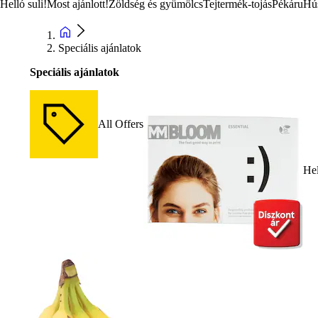
Helló suli!
Most ajánlott!
Zöldség és gyümölcs
Tejtermék-tojás
Pékáru
Hú
Speciális ajánlatok
Speciális ajánlatok
All Offers
Hel