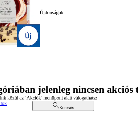
Újdonságok
góriában jelenleg nincsen akciós
aink közül az ‘Akciók’ menüpont alatt válogathatsz
atok
Keresés