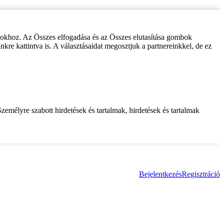
zokhoz. Az Összes elfogadása és az Összes elutasítása gombok
inkre kattintva is. A választásaidat megosztjuk a partnereinkkel, de ez
zemélyre szabott hirdetések és tartalmak, hirdetések és tartalmak
Bejelentkezés
Regisztráció