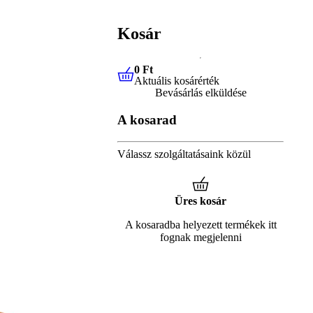
Kosár
0 Ft
Aktuális kosárérték
0 Ft
Aktuális kosárérték
Bevásárlás elküldése
A kosarad
Válassz szolgáltatásaink közül
Üres kosár
A kosaradba helyezett termékek itt
fognak megjelenni