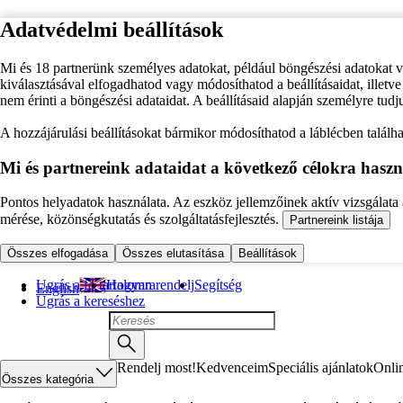
Adatvédelmi beállítások
Mi és 18 partnerünk személyes adatokat, például böngészési adatokat 
kiválasztásával elfogadhatod vagy módosíthatod a beállításaidat, illet
nem érinti a böngészési adataidat. A beállításaid alapján személyre tudj
A hozzájárulási beállításokat bármikor módosíthatod a láblécben találhat
Mi és partnereink adataidat a következő célokra haszn
Pontos helyadatok használata. Az eszköz jellemzőinek aktív vizsgálata a
mérése, közönségkutatás és szolgáltatásfejlesztés.
Partnereink listája
Összes elfogadása
Összes elutasítása
Beállítások
Ugrás a fő tartalomra
Hogyan rendelj
Segítség
English
Ugrás a kereséshez
Rendelj most!
Kedvenceim
Speciális ajánlatok
Onli
Összes kategória