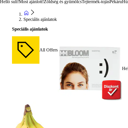
Helló suli!
Most ajánlott!
Zöldség és gyümölcs
Tejtermék-tojás
Pékáru
Hú
Speciális ajánlatok
Speciális ajánlatok
All Offers
Hel