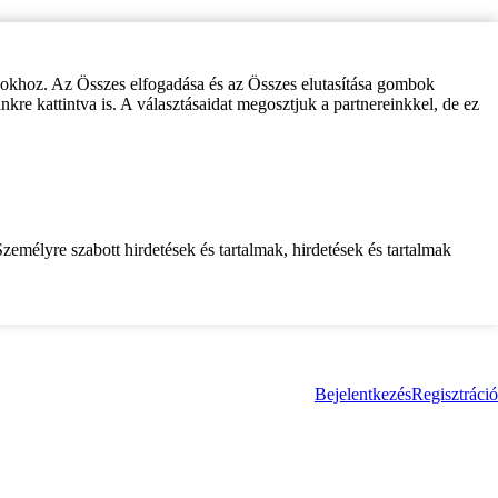
zokhoz. Az Összes elfogadása és az Összes elutasítása gombok
inkre kattintva is. A választásaidat megosztjuk a partnereinkkel, de ez
zemélyre szabott hirdetések és tartalmak, hirdetések és tartalmak
Bejelentkezés
Regisztráció