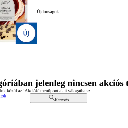
Újdonságok
góriában jelenleg nincsen akciós
aink közül az ‘Akciók’ menüpont alatt válogathatsz
atok
Keresés