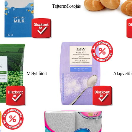
Tejtermék-tojás
Mélyhűtött
Alapvető 