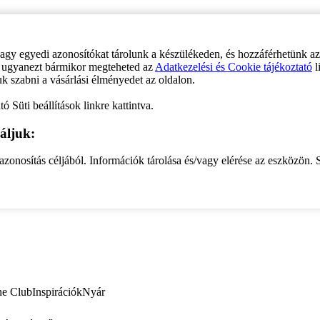
vagy egyedi azonosítókat tárolunk a készülékeden, és hozzáférhetünk a
ve ugyanezt bármikor megteheted az
Adatkezelési és Cookie tájékoztató
l
uk szabni a vásárlási élményedet az oldalon.
ó Süti beállítások linkre kattintva.
áljuk:
zonosítás céljából. Információk tárolása és/vagy elérése az eszközön. S
ne Club
Inspirációk
Nyár