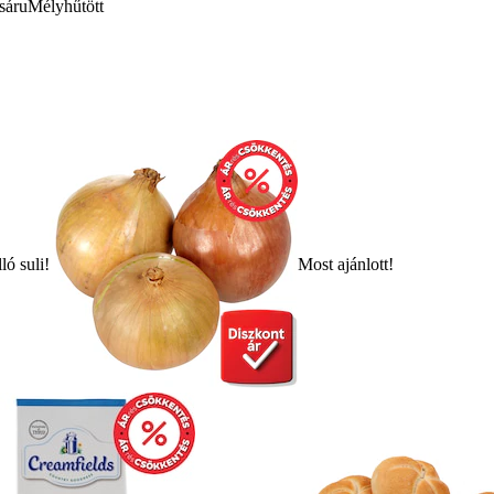
sáru
Mélyhűtött
ló suli!
Most ajánlott!