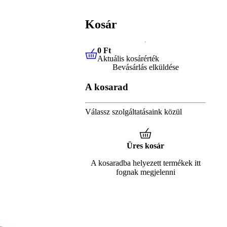
Kosár
0 Ft
Aktuális kosárérték
0 Ft
Aktuális kosárérték
Bevásárlás elküldése
A kosarad
Válassz szolgáltatásaink közül
Üres kosár
A kosaradba helyezett termékek itt
fognak megjelenni