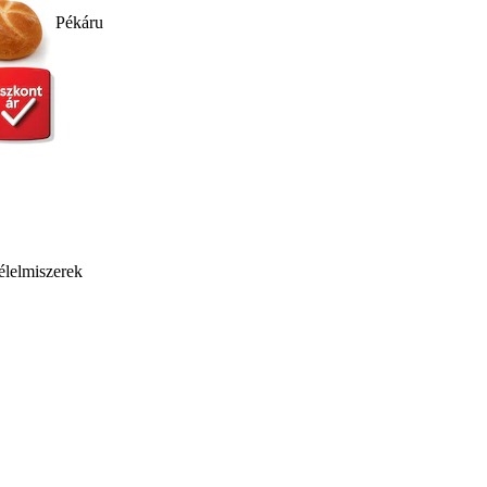
Pékáru
élelmiszerek