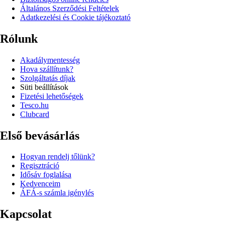
Általános Szerződési Feltételek
Adatkezelési és Cookie tájékoztató
Rólunk
Akadálymentesség
Hova szállítunk?
Szolgáltatás díjak
Süti beállítások
Fizetési lehetőségek
Tesco.hu
Clubcard
Első bevásárlás
Hogyan rendelj tőlünk?
Regisztráció
Idősáv foglalása
Kedvenceim
ÁFÁ-s számla igénylés
Kapcsolat