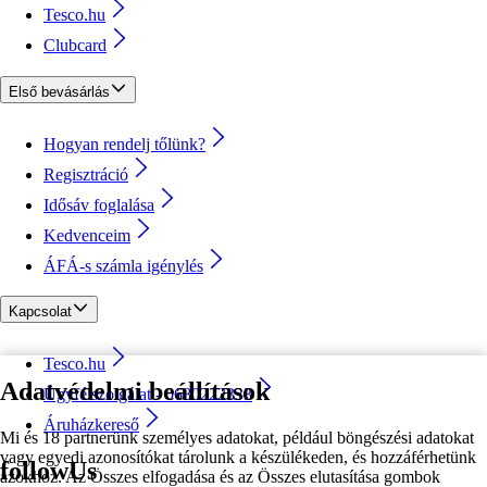
Tesco.hu
Clubcard
Első bevásárlás
Hogyan rendelj tőlünk?
Regisztráció
Idősáv foglalása
Kedvenceim
ÁFÁ-s számla igénylés
Kapcsolat
Tesco.hu
Adatvédelmi beállítások
Ügyfélszolgálat - 0680222333
Áruházkereső
Mi és 18 partnerünk személyes adatokat, például böngészési adatokat
vagy egyedi azonosítókat tárolunk a készülékeden, és hozzáférhetünk
followUs
azokhoz. Az Összes elfogadása és az Összes elutasítása gombok