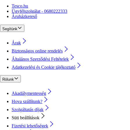
Tesco.hu
Ügyfélszolgálat - 0680222333
Áruházkereső
Segítünk
Árak
Biztonságos online rendelés
Általános Szerződési Feltételek
Adatkezelési és Cookie tájékoztató
Rólunk
Akadálymentesség
Hova szállítunk?
Szolgáltatás díjak
Süti beállítások
Fizetési lehetőségek