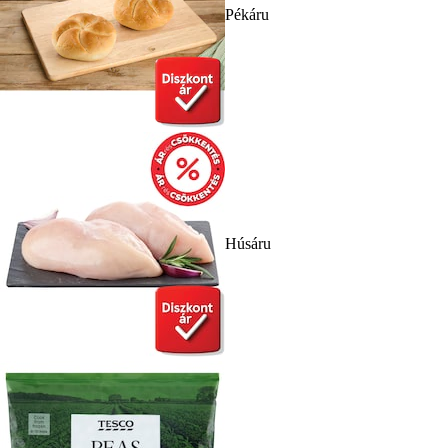
Pékáru
Húsáru