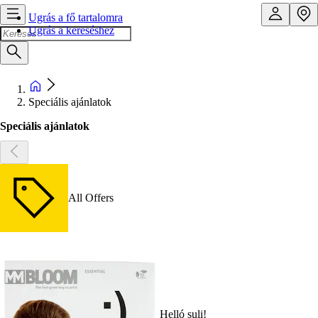
Ugrás a fő tartalomra
Ugrás a kereséshez
Speciális ajánlatok
Speciális ajánlatok
All Offers
Helló suli!