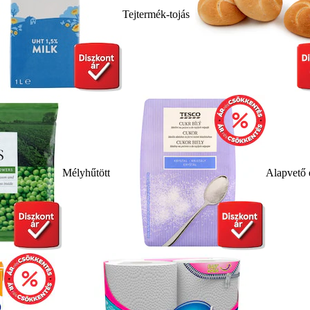
Tejtermék-tojás
Mélyhűtött
Alapvető 