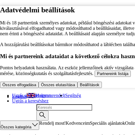
Adatvédelmi beállítások
Mi és 18 partnerünk személyes adatokat, például böngészési adatokat 
kiválasztásával elfogadhatod vagy módosíthatod a beállításaidat, illet
nem érinti a böngészési adataidat. A beállításaid alapján személyre tudj
A hozzájárulási beállításokat bármikor módosíthatod a láblécben találhat
Mi és partnereink adataidat a következő célokra haszn
Pontos helyadatok használata. Az eszköz jellemzőinek aktív vizsgálata a
mérése, közönségkutatás és szolgáltatásfejlesztés.
Partnereink listája
Összes elfogadása
Összes elutasítása
Beállítások
Ugrás a fő tartalomra
Hogyan rendelj
Segítség
English
Ugrás a kereséshez
Rendelj most!
Kedvenceim
Speciális ajánlatok
Onli
Összes kategória