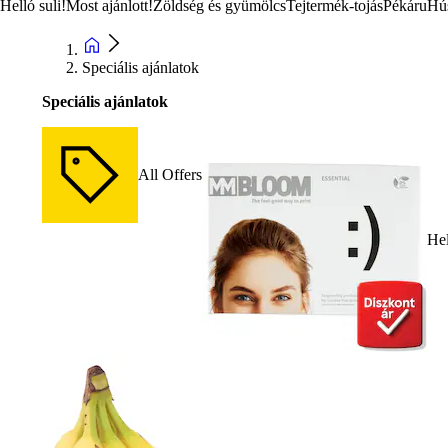
Helló suli!
Most ajánlott!
Zöldség és gyümölcs
Tejtermék-tojás
Pékáru
Hú
Speciális ajánlatok
Speciális ajánlatok
All Offers
Hel