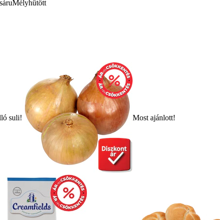
sáru
Mélyhűtött
ló suli!
Most ajánlott!