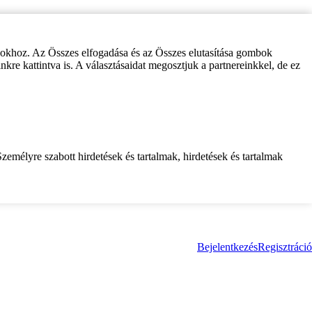
zokhoz. Az Összes elfogadása és az Összes elutasítása gombok
inkre kattintva is. A választásaidat megosztjuk a partnereinkkel, de ez
zemélyre szabott hirdetések és tartalmak, hirdetések és tartalmak
Bejelentkezés
Regisztráció