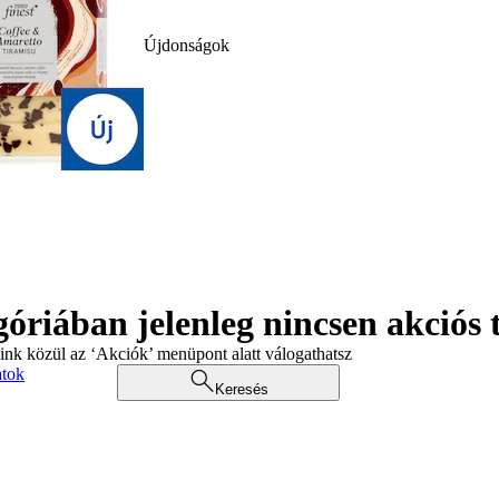
Újdonságok
góriában jelenleg nincsen akciós
aink közül az ‘Akciók’ menüpont alatt válogathatsz
atok
Keresés