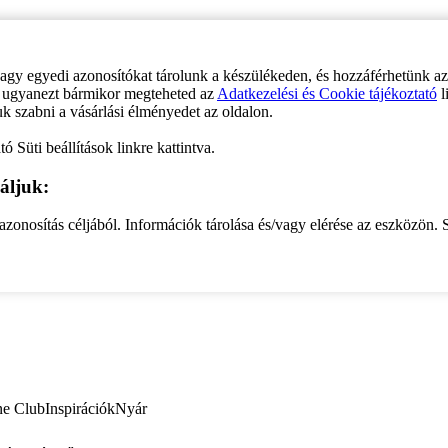
vagy egyedi azonosítókat tárolunk a készülékeden, és hozzáférhetünk a
ve ugyanezt bármikor megteheted az
Adatkezelési és Cookie tájékoztató
l
uk szabni a vásárlási élményedet az oldalon.
ó Süti beállítások linkre kattintva.
áljuk:
zonosítás céljából. Információk tárolása és/vagy elérése az eszközön. S
ne Club
Inspirációk
Nyár