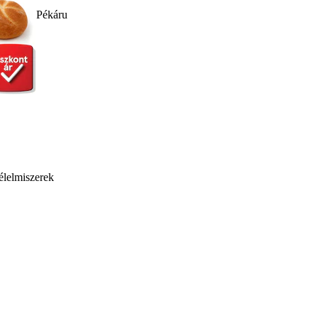
Pékáru
élelmiszerek