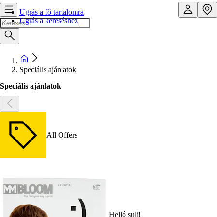
Ugrás a fő tartalomra
Ugrás a kereséshez
Speciális ajánlatok
Speciális ajánlatok
All Offers
Helló suli!