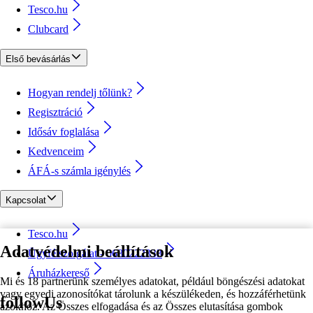
Tesco.hu
Clubcard
Első bevásárlás
Hogyan rendelj tőlünk?
Regisztráció
Idősáv foglalása
Kedvenceim
ÁFÁ-s számla igénylés
Kapcsolat
Tesco.hu
Adatvédelmi beállítások
Ügyfélszolgálat - 0680222333
Áruházkereső
Mi és 18 partnerünk személyes adatokat, például böngészési adatokat
vagy egyedi azonosítókat tárolunk a készülékeden, és hozzáférhetünk
followUs
azokhoz. Az Összes elfogadása és az Összes elutasítása gombok