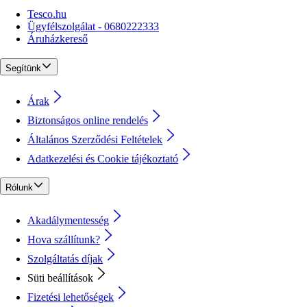
Tesco.hu
Ügyfélszolgálat - 0680222333
Áruházkereső
Segítünk
Árak
Biztonságos online rendelés
Általános Szerződési Feltételek
Adatkezelési és Cookie tájékoztató
Rólunk
Akadálymentesség
Hova szállítunk?
Szolgáltatás díjak
Süti beállítások
Fizetési lehetőségek