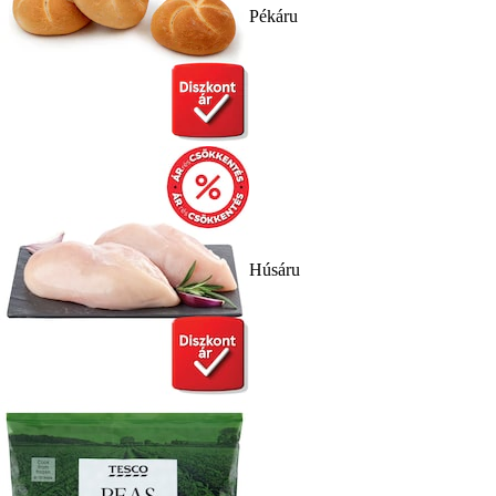
Pékáru
Húsáru