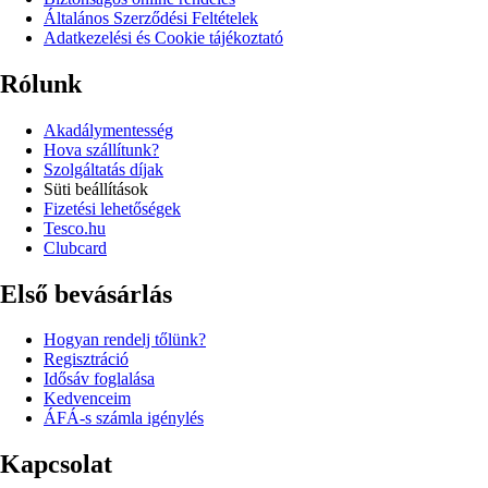
Általános Szerződési Feltételek
Adatkezelési és Cookie tájékoztató
Rólunk
Akadálymentesség
Hova szállítunk?
Szolgáltatás díjak
Süti beállítások
Fizetési lehetőségek
Tesco.hu
Clubcard
Első bevásárlás
Hogyan rendelj tőlünk?
Regisztráció
Idősáv foglalása
Kedvenceim
ÁFÁ-s számla igénylés
Kapcsolat