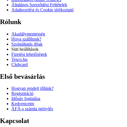
Általános Szerződési Feltételek
Adatkezelési és Cookie tájékoztató
Rólunk
Akadálymentesség
Hova szállítunk?
Szolgáltatás díjak
Süti beállítások
Fizetési lehetőségek
Tesco.hu
Clubcard
Első bevásárlás
Hogyan rendelj tőlünk?
Regisztráció
Idősáv foglalása
Kedvenceim
ÁFÁ-s számla igénylés
Kapcsolat