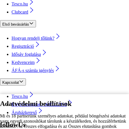
Tesco.hu
Clubcard
Első bevásárlás
Hogyan rendelj tőlünk?
Regisztráció
Idősáv foglalása
Kedvenceim
ÁFÁ-s számla igénylés
Kapcsolat
Tesco.hu
Adatvédelmi beállítások
Ügyfélszolgálat - 0680222333
Áruházkereső
Mi és 18 partnerünk személyes adatokat, például böngészési adatokat
vagy egyedi azonosítókat tárolunk a készülékeden, és hozzáférhetünk
followUs
azokhoz. Az Összes elfogadása és az Összes elutasítása gombok