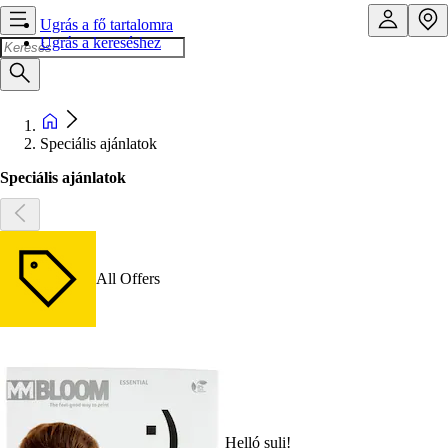
Ugrás a fő tartalomra
Ugrás a kereséshez
Speciális ajánlatok
Speciális ajánlatok
All Offers
Helló suli!