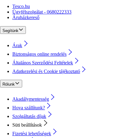
Tesco.hu
Ügyfélszolgálat - 0680222333
Áruházkereső
Segítünk
Árak
Biztonságos online rendelés
Általános Szerződési Feltételek
Adatkezelési és Cookie tájékoztató
Rólunk
Akadálymentesség
Hova szállítunk?
Szolgáltatás díjak
Süti beállítások
Fizetési lehetőségek