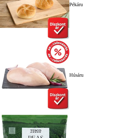
Pékáru
Húsáru