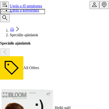
Ugrás a fő tartalomra
Ugrás a kereséshez
Speciális ajánlatok
Speciális ajánlatok
All Offers
Helló suli!