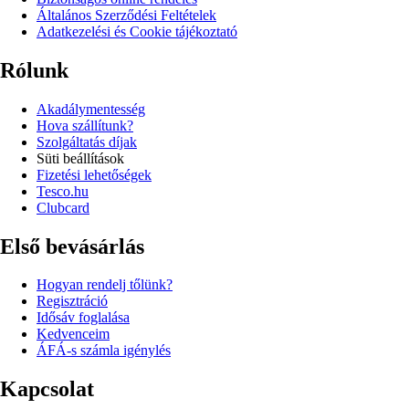
Általános Szerződési Feltételek
Adatkezelési és Cookie tájékoztató
Rólunk
Akadálymentesség
Hova szállítunk?
Szolgáltatás díjak
Süti beállítások
Fizetési lehetőségek
Tesco.hu
Clubcard
Első bevásárlás
Hogyan rendelj tőlünk?
Regisztráció
Idősáv foglalása
Kedvenceim
ÁFÁ-s számla igénylés
Kapcsolat