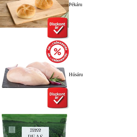
Pékáru
Húsáru