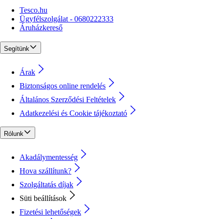
Tesco.hu
Ügyfélszolgálat - 0680222333
Áruházkereső
Segítünk
Árak
Biztonságos online rendelés
Általános Szerződési Feltételek
Adatkezelési és Cookie tájékoztató
Rólunk
Akadálymentesség
Hova szállítunk?
Szolgáltatás díjak
Süti beállítások
Fizetési lehetőségek