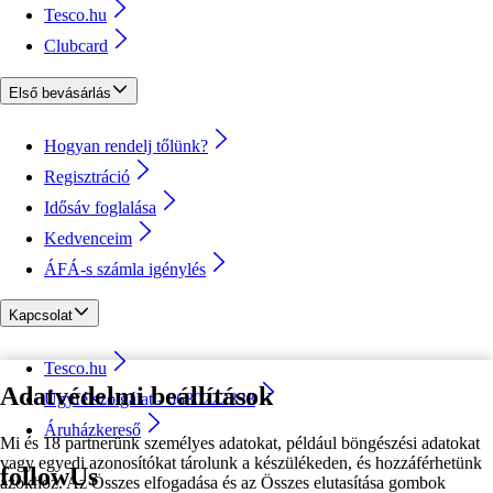
Tesco.hu
Clubcard
Első bevásárlás
Hogyan rendelj tőlünk?
Regisztráció
Idősáv foglalása
Kedvenceim
ÁFÁ-s számla igénylés
Kapcsolat
Tesco.hu
Adatvédelmi beállítások
Ügyfélszolgálat - 0680222333
Áruházkereső
Mi és 18 partnerünk személyes adatokat, például böngészési adatokat
vagy egyedi azonosítókat tárolunk a készülékeden, és hozzáférhetünk
followUs
azokhoz. Az Összes elfogadása és az Összes elutasítása gombok