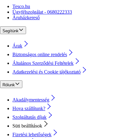
Tesco.hu
Ügyfélszolgálat - 0680222333
Áruházkereső
Segítünk
Árak
Biztonságos online rendelés
Általános Szerződési Feltételek
Adatkezelési és Cookie tájékoztató
Rólunk
Akadálymentesség
Hova szállítunk?
Szolgáltatás díjak
Süti beállítások
Fizetési lehetőségek