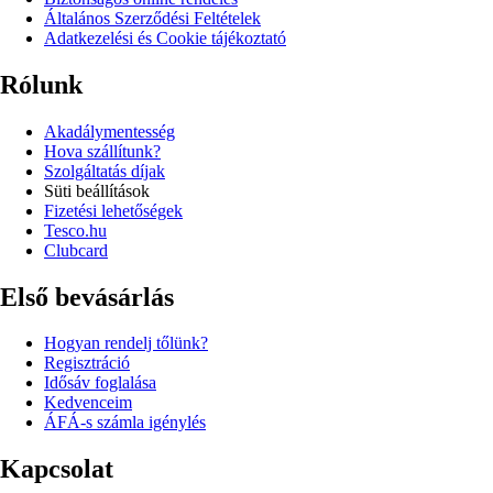
Általános Szerződési Feltételek
Adatkezelési és Cookie tájékoztató
Rólunk
Akadálymentesség
Hova szállítunk?
Szolgáltatás díjak
Süti beállítások
Fizetési lehetőségek
Tesco.hu
Clubcard
Első bevásárlás
Hogyan rendelj tőlünk?
Regisztráció
Idősáv foglalása
Kedvenceim
ÁFÁ-s számla igénylés
Kapcsolat