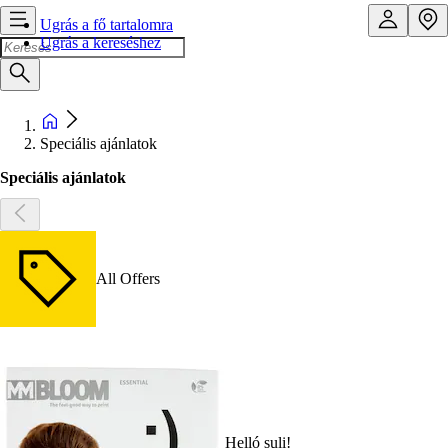
Ugrás a fő tartalomra
Ugrás a kereséshez
Speciális ajánlatok
Speciális ajánlatok
All Offers
Helló suli!