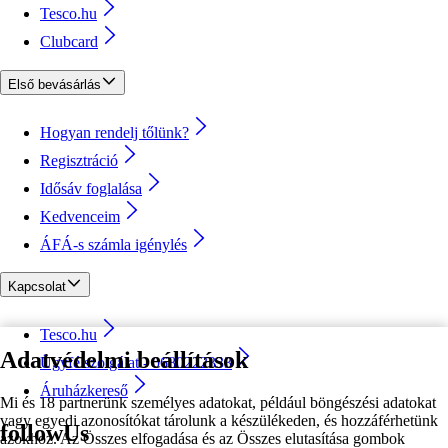
Tesco.hu
Clubcard
Első bevásárlás
Hogyan rendelj tőlünk?
Regisztráció
Idősáv foglalása
Kedvenceim
ÁFÁ-s számla igénylés
Kapcsolat
Tesco.hu
Adatvédelmi beállítások
Ügyfélszolgálat - 0680222333
Áruházkereső
Mi és 18 partnerünk személyes adatokat, például böngészési adatokat
vagy egyedi azonosítókat tárolunk a készülékeden, és hozzáférhetünk
followUs
azokhoz. Az Összes elfogadása és az Összes elutasítása gombok