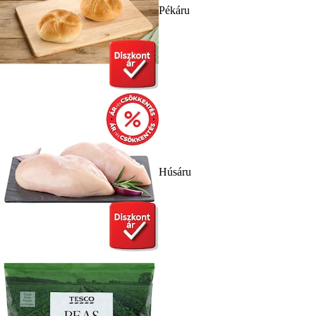
Pékáru
Húsáru