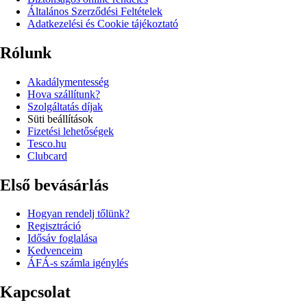
Általános Szerződési Feltételek
Adatkezelési és Cookie tájékoztató
Rólunk
Akadálymentesség
Hova szállítunk?
Szolgáltatás díjak
Süti beállítások
Fizetési lehetőségek
Tesco.hu
Clubcard
Első bevásárlás
Hogyan rendelj tőlünk?
Regisztráció
Idősáv foglalása
Kedvenceim
ÁFÁ-s számla igénylés
Kapcsolat