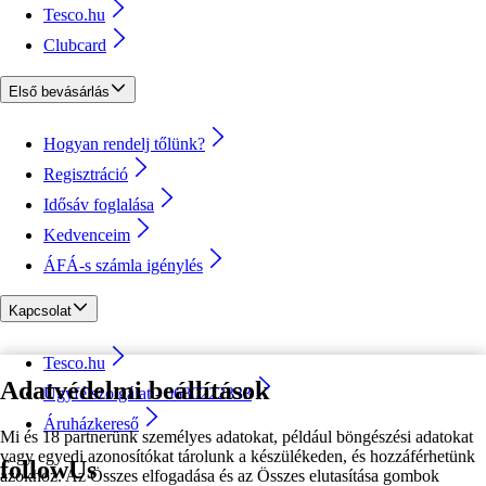
Tesco.hu
Clubcard
Első bevásárlás
Hogyan rendelj tőlünk?
Regisztráció
Idősáv foglalása
Kedvenceim
ÁFÁ-s számla igénylés
Kapcsolat
Tesco.hu
Adatvédelmi beállítások
Ügyfélszolgálat - 0680222333
Áruházkereső
Mi és 18 partnerünk személyes adatokat, például böngészési adatokat
vagy egyedi azonosítókat tárolunk a készülékeden, és hozzáférhetünk
followUs
azokhoz. Az Összes elfogadása és az Összes elutasítása gombok