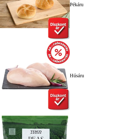
Pékáru
Húsáru