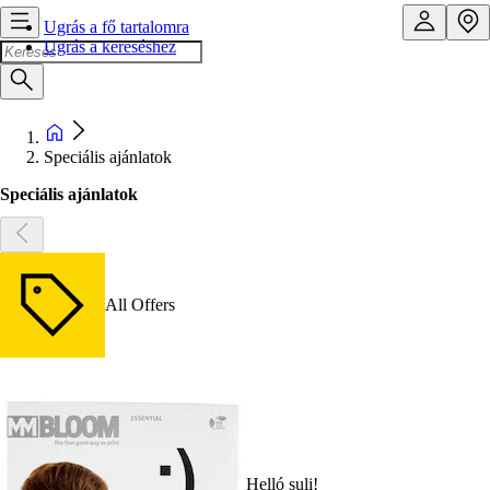
Ugrás a fő tartalomra
Ugrás a kereséshez
Speciális ajánlatok
Speciális ajánlatok
All Offers
Helló suli!