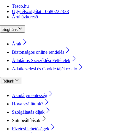
Tesco.hu
Ügyfélszolgálat - 0680222333
Áruházkereső
Segítünk
Árak
Biztonságos online rendelés
Általános Szerződési Feltételek
Adatkezelési és Cookie tájékoztató
Rólunk
Akadálymentesség
Hova szállítunk?
Szolgáltatás díjak
Süti beállítások
Fizetési lehetőségek