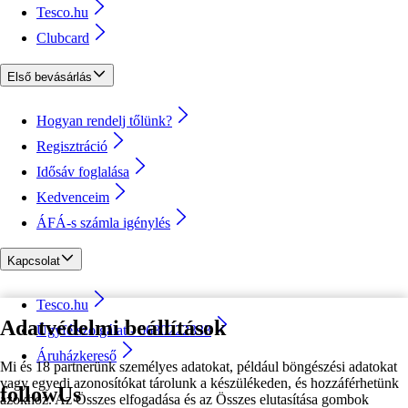
Tesco.hu
Clubcard
Első bevásárlás
Hogyan rendelj tőlünk?
Regisztráció
Idősáv foglalása
Kedvenceim
ÁFÁ-s számla igénylés
Kapcsolat
Tesco.hu
Adatvédelmi beállítások
Ügyfélszolgálat - 0680222333
Áruházkereső
Mi és 18 partnerünk személyes adatokat, például böngészési adatokat
vagy egyedi azonosítókat tárolunk a készülékeden, és hozzáférhetünk
followUs
azokhoz. Az Összes elfogadása és az Összes elutasítása gombok