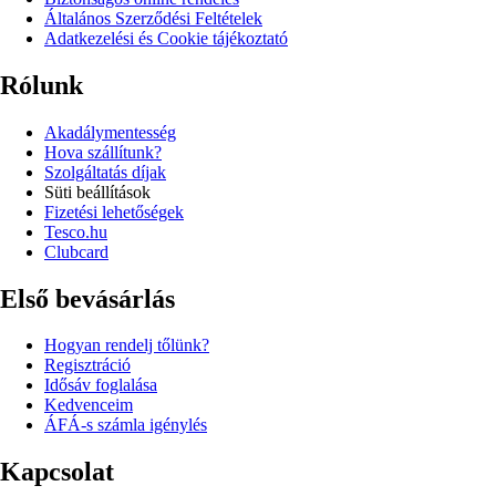
Általános Szerződési Feltételek
Adatkezelési és Cookie tájékoztató
Rólunk
Akadálymentesség
Hova szállítunk?
Szolgáltatás díjak
Süti beállítások
Fizetési lehetőségek
Tesco.hu
Clubcard
Első bevásárlás
Hogyan rendelj tőlünk?
Regisztráció
Idősáv foglalása
Kedvenceim
ÁFÁ-s számla igénylés
Kapcsolat