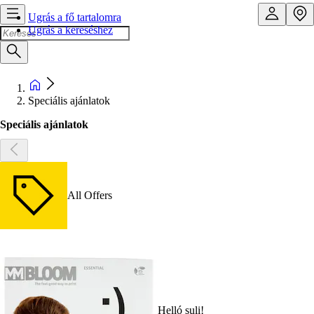
Ugrás a fő tartalomra
Ugrás a kereséshez
Speciális ajánlatok
Speciális ajánlatok
All Offers
Helló suli!