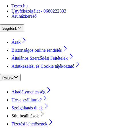
Tesco.hu
Ügyfélszolgálat - 0680222333
Áruházkereső
Segítünk
Árak
Biztonságos online rendelés
Általános Szerződési Feltételek
Adatkezelési és Cookie tájékoztató
Rólunk
Akadálymentesség
Hova szállítunk?
Szolgáltatás díjak
Süti beállítások
Fizetési lehetőségek