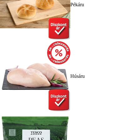
Pékáru
Húsáru