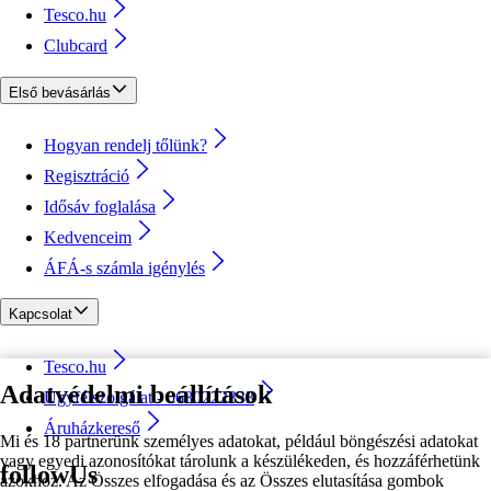
Tesco.hu
Clubcard
Első bevásárlás
Hogyan rendelj tőlünk?
Regisztráció
Idősáv foglalása
Kedvenceim
ÁFÁ-s számla igénylés
Kapcsolat
Tesco.hu
Adatvédelmi beállítások
Ügyfélszolgálat - 0680222333
Áruházkereső
Mi és 18 partnerünk személyes adatokat, például böngészési adatokat
vagy egyedi azonosítókat tárolunk a készülékeden, és hozzáférhetünk
followUs
azokhoz. Az Összes elfogadása és az Összes elutasítása gombok