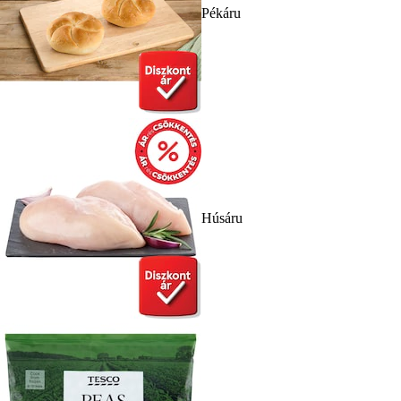
Pékáru
Húsáru