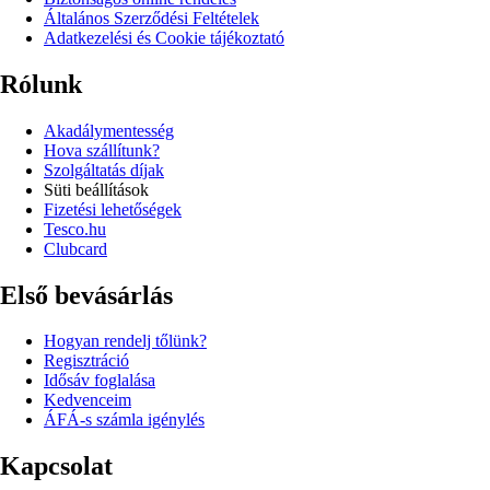
Általános Szerződési Feltételek
Adatkezelési és Cookie tájékoztató
Rólunk
Akadálymentesség
Hova szállítunk?
Szolgáltatás díjak
Süti beállítások
Fizetési lehetőségek
Tesco.hu
Clubcard
Első bevásárlás
Hogyan rendelj tőlünk?
Regisztráció
Idősáv foglalása
Kedvenceim
ÁFÁ-s számla igénylés
Kapcsolat