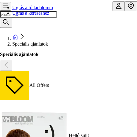
Ugrás a fő tartalomra
Ugrás a kereséshez
Speciális ajánlatok
Speciális ajánlatok
All Offers
Helló suli!