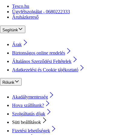
Tesco.hu
Ügyfélszolgálat - 0680222333
Áruházkereső
Segítünk
Árak
Biztonságos online rendelés
Általános Szerződési Feltételek
Adatkezelési és Cookie tájékoztató
Rólunk
Akadálymentesség
Hova szállítunk?
Szolgáltatás díjak
Süti beállítások
Fizetési lehetőségek