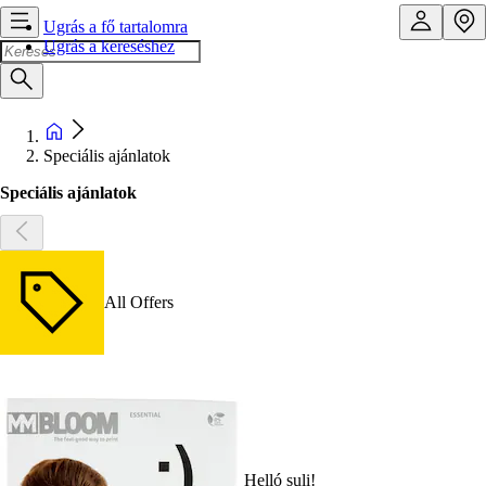
Ugrás a fő tartalomra
Ugrás a kereséshez
Speciális ajánlatok
Speciális ajánlatok
All Offers
Helló suli!