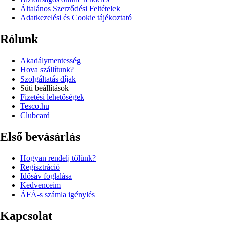
Általános Szerződési Feltételek
Adatkezelési és Cookie tájékoztató
Rólunk
Akadálymentesség
Hova szállítunk?
Szolgáltatás díjak
Süti beállítások
Fizetési lehetőségek
Tesco.hu
Clubcard
Első bevásárlás
Hogyan rendelj tőlünk?
Regisztráció
Idősáv foglalása
Kedvenceim
ÁFÁ-s számla igénylés
Kapcsolat