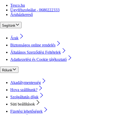
Tesco.hu
Ügyfélszolgálat - 0680222333
Áruházkereső
Segítünk
Árak
Biztonságos online rendelés
Általános Szerződési Feltételek
Adatkezelési és Cookie tájékoztató
Rólunk
Akadálymentesség
Hova szállítunk?
Szolgáltatás díjak
Süti beállítások
Fizetési lehetőségek