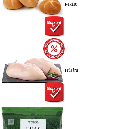
Pékáru
Húsáru