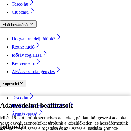
Tesco.hu
Clubcard
Első bevásárlás
Hogyan rendelj tőlünk?
Regisztráció
Idősáv foglalása
Kedvenceim
ÁFÁ-s számla igénylés
Kapcsolat
Tesco.hu
Adatvédelmi beállítások
Ügyfélszolgálat - 0680222333
Áruházkereső
Mi és 18 partnerünk személyes adatokat, például böngészési adatokat
vagy egyedi azonosítókat tárolunk a készülékeden, és hozzáférhetünk
followUs
azokhoz. Az Összes elfogadása és az Összes elutasítása gombok