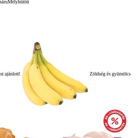
sáru
Mélyhűtött
t ajánlott!
Zöldség és gyümölcs