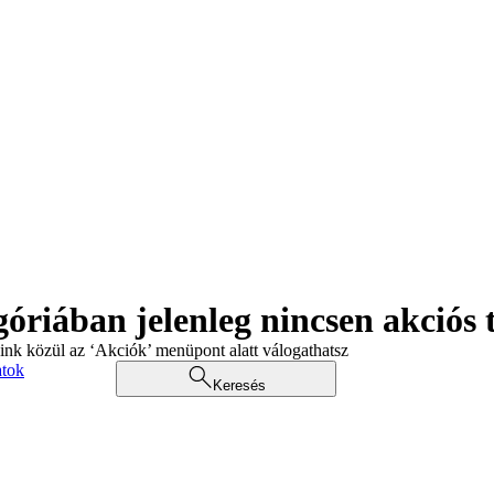
góriában jelenleg nincsen akciós
aink közül az ‘Akciók’ menüpont alatt válogathatsz
atok
Keresés