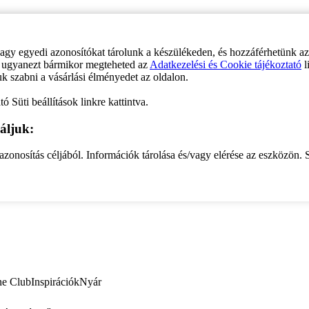
vagy egyedi azonosítókat tárolunk a készülékeden, és hozzáférhetünk a
ve ugyanezt bármikor megteheted az
Adatkezelési és Cookie tájékoztató
l
uk szabni a vásárlási élményedet az oldalon.
ó Süti beállítások linkre kattintva.
áljuk:
zonosítás céljából. Információk tárolása és/vagy elérése az eszközön. S
ne Club
Inspirációk
Nyár