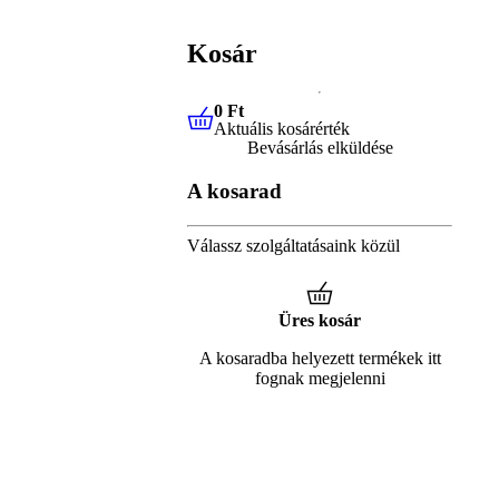
Kosár
0 Ft
Aktuális kosárérték
0 Ft
Aktuális kosárérték
Bevásárlás elküldése
A kosarad
Válassz szolgáltatásaink közül
Üres kosár
A kosaradba helyezett termékek itt
fognak megjelenni