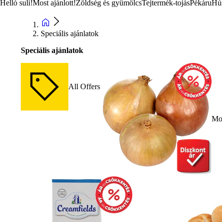
Helló suli!
Most ajánlott!
Zöldség és gyümölcs
Tejtermék-tojás
Pékáru
Hú
Speciális ajánlatok
Speciális ajánlatok
All Offers
Mos