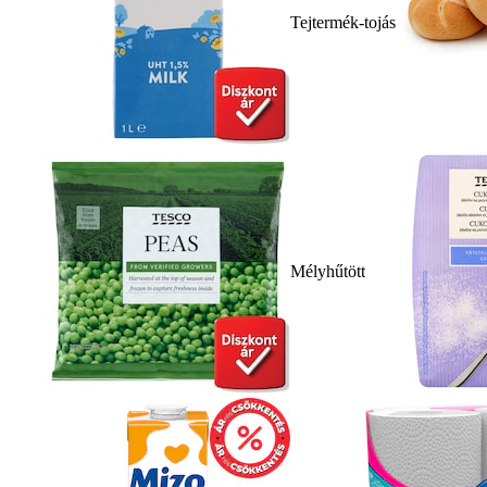
Tejtermék-tojás
Mélyhűtött