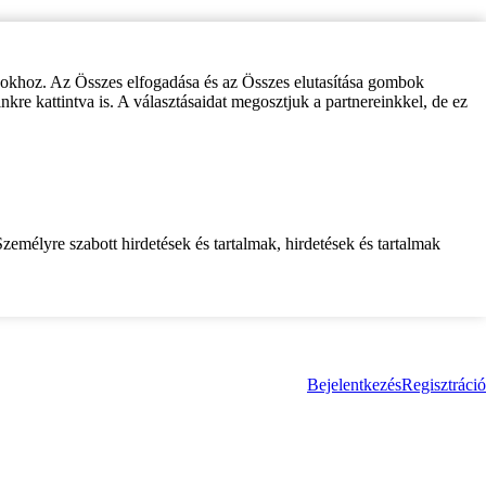
zokhoz. Az Összes elfogadása és az Összes elutasítása gombok
inkre kattintva is. A választásaidat megosztjuk a partnereinkkel, de ez
zemélyre szabott hirdetések és tartalmak, hirdetések és tartalmak
Bejelentkezés
Regisztráció