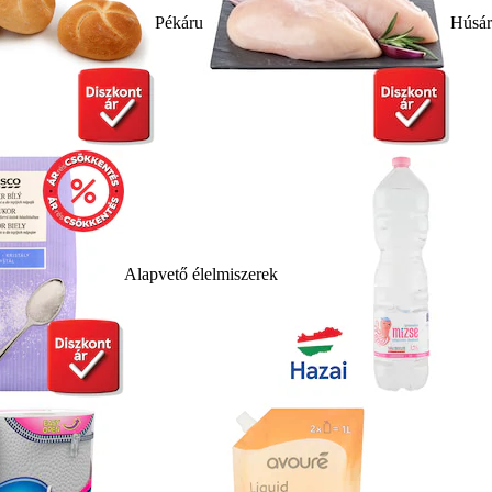
Pékáru
Húsá
Alapvető élelmiszerek