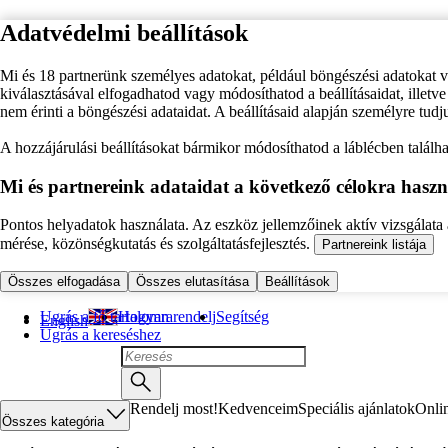
Adatvédelmi beállítások
Mi és 18 partnerünk személyes adatokat, például böngészési adatokat 
kiválasztásával elfogadhatod vagy módosíthatod a beállításaidat, illet
nem érinti a böngészési adataidat. A beállításaid alapján személyre tudj
A hozzájárulási beállításokat bármikor módosíthatod a láblécben találhat
Mi és partnereink adataidat a következő célokra haszn
Pontos helyadatok használata. Az eszköz jellemzőinek aktív vizsgálata a
mérése, közönségkutatás és szolgáltatásfejlesztés.
Partnereink listája
Összes elfogadása
Összes elutasítása
Beállítások
Ugrás a fő tartalomra
Hogyan rendelj
Segítség
English
Ugrás a kereséshez
Rendelj most!
Kedvenceim
Speciális ajánlatok
Onli
Összes kategória