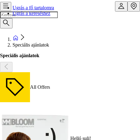
Ugrás a fő tartalomra
Ugrás a kereséshez
Speciális ajánlatok
Speciális ajánlatok
All Offers
Helló suli!