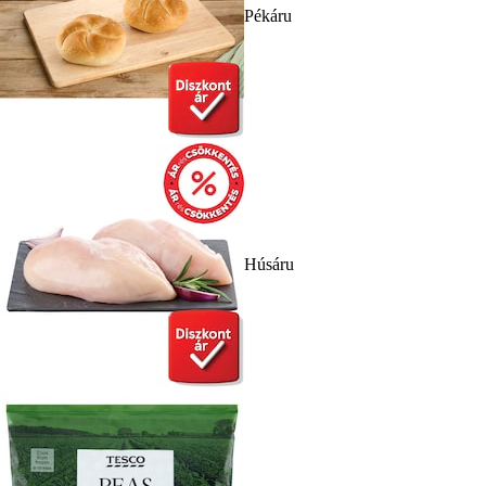
Pékáru
Húsáru