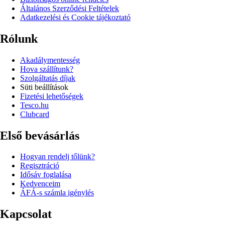
Általános Szerződési Feltételek
Adatkezelési és Cookie tájékoztató
Rólunk
Akadálymentesség
Hova szállítunk?
Szolgáltatás díjak
Süti beállítások
Fizetési lehetőségek
Tesco.hu
Clubcard
Első bevásárlás
Hogyan rendelj tőlünk?
Regisztráció
Idősáv foglalása
Kedvenceim
ÁFÁ-s számla igénylés
Kapcsolat