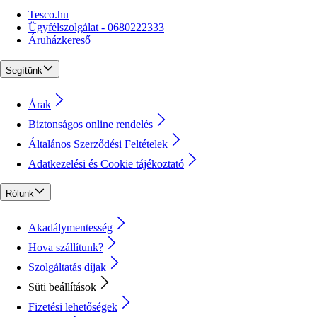
Tesco.hu
Ügyfélszolgálat - 0680222333
Áruházkereső
Segítünk
Árak
Biztonságos online rendelés
Általános Szerződési Feltételek
Adatkezelési és Cookie tájékoztató
Rólunk
Akadálymentesség
Hova szállítunk?
Szolgáltatás díjak
Süti beállítások
Fizetési lehetőségek