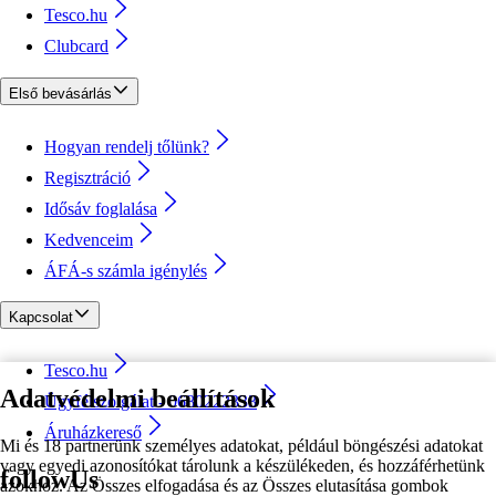
Tesco.hu
Clubcard
Első bevásárlás
Hogyan rendelj tőlünk?
Regisztráció
Idősáv foglalása
Kedvenceim
ÁFÁ-s számla igénylés
Kapcsolat
Tesco.hu
Adatvédelmi beállítások
Ügyfélszolgálat - 0680222333
Áruházkereső
Mi és 18 partnerünk személyes adatokat, például böngészési adatokat
vagy egyedi azonosítókat tárolunk a készülékeden, és hozzáférhetünk
followUs
azokhoz. Az Összes elfogadása és az Összes elutasítása gombok