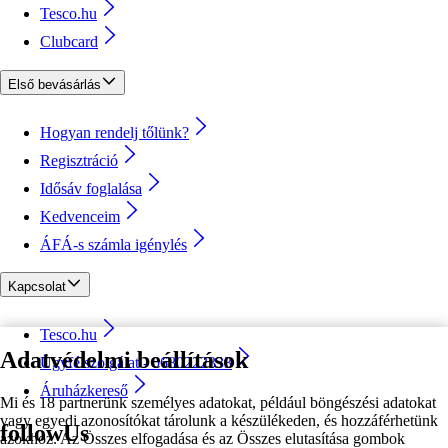
Tesco.hu
Clubcard
Első bevásárlás
Hogyan rendelj tőlünk?
Regisztráció
Idősáv foglalása
Kedvenceim
ÁFÁ-s számla igénylés
Kapcsolat
Tesco.hu
Adatvédelmi beállítások
Ügyfélszolgálat - 0680222333
Áruházkereső
Mi és 18 partnerünk személyes adatokat, például böngészési adatokat
vagy egyedi azonosítókat tárolunk a készülékeden, és hozzáférhetünk
followUs
azokhoz. Az Összes elfogadása és az Összes elutasítása gombok