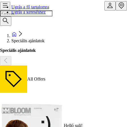
Ugrás a fő tartalomra
Ugrás a kereséshez
Speciális ajánlatok
Speciális ajánlatok
All Offers
Helló suli!