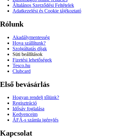
Általános Szerződési Feltételek
Adatkezelési és Cookie tájékoztató
Rólunk
Akadálymentesség
Hova szállítunk?
Szolgáltatás díjak
Süti beállítások
Fizetési lehetőségek
Tesco.hu
Clubcard
Első bevásárlás
Hogyan rendelj tőlünk?
Regisztráció
Idősáv foglalása
Kedvenceim
ÁFÁ-s számla igénylés
Kapcsolat