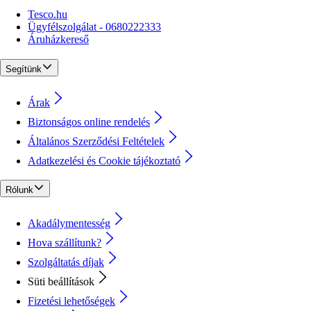
Tesco.hu
Ügyfélszolgálat - 0680222333
Áruházkereső
Segítünk
Árak
Biztonságos online rendelés
Általános Szerződési Feltételek
Adatkezelési és Cookie tájékoztató
Rólunk
Akadálymentesség
Hova szállítunk?
Szolgáltatás díjak
Süti beállítások
Fizetési lehetőségek