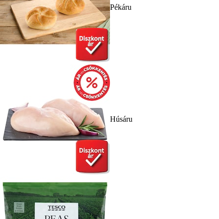
Pékáru
Húsáru