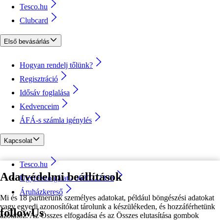
Tesco.hu
Clubcard
Első bevásárlás
Hogyan rendelj tőlünk?
Regisztráció
Idősáv foglalása
Kedvenceim
ÁFÁ-s számla igénylés
Kapcsolat
Tesco.hu
Adatvédelmi beállítások
Ügyfélszolgálat - 0680222333
Áruházkereső
Mi és 18 partnerünk személyes adatokat, például böngészési adatokat
vagy egyedi azonosítókat tárolunk a készülékeden, és hozzáférhetünk
followUs
azokhoz. Az Összes elfogadása és az Összes elutasítása gombok