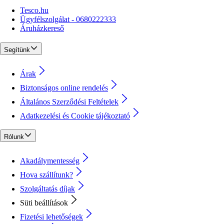
Tesco.hu
Ügyfélszolgálat - 0680222333
Áruházkereső
Segítünk
Árak
Biztonságos online rendelés
Általános Szerződési Feltételek
Adatkezelési és Cookie tájékoztató
Rólunk
Akadálymentesség
Hova szállítunk?
Szolgáltatás díjak
Süti beállítások
Fizetési lehetőségek