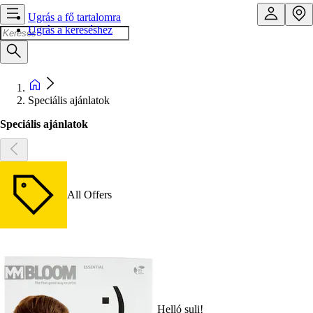
Ugrás a fő tartalomra
Ugrás a kereséshez
Speciális ajánlatok
Speciális ajánlatok
All Offers
Helló suli!