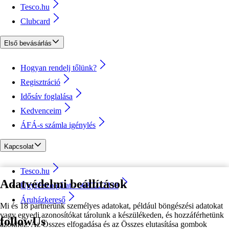
Tesco.hu
Clubcard
Első bevásárlás
Hogyan rendelj tőlünk?
Regisztráció
Idősáv foglalása
Kedvenceim
ÁFÁ-s számla igénylés
Kapcsolat
Tesco.hu
Adatvédelmi beállítások
Ügyfélszolgálat - 0680222333
Áruházkereső
Mi és 18 partnerünk személyes adatokat, például böngészési adatokat
vagy egyedi azonosítókat tárolunk a készülékeden, és hozzáférhetünk
followUs
azokhoz. Az Összes elfogadása és az Összes elutasítása gombok