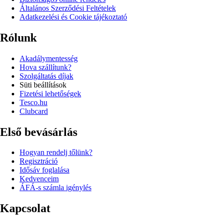
Általános Szerződési Feltételek
Adatkezelési és Cookie tájékoztató
Rólunk
Akadálymentesség
Hova szállítunk?
Szolgáltatás díjak
Süti beállítások
Fizetési lehetőségek
Tesco.hu
Clubcard
Első bevásárlás
Hogyan rendelj tőlünk?
Regisztráció
Idősáv foglalása
Kedvenceim
ÁFÁ-s számla igénylés
Kapcsolat