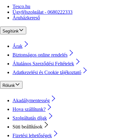
Tesco.hu
Ügyfélszolgálat - 0680222333
Áruházkereső
Segítünk
Árak
Biztonságos online rendelés
Általános Szerződési Feltételek
Adatkezelési és Cookie tájékoztató
Rólunk
Akadálymentesség
Hova szállítunk?
Szolgáltatás díjak
Süti beállítások
Fizetési lehetőségek