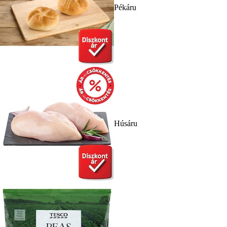
Pékáru
Húsáru