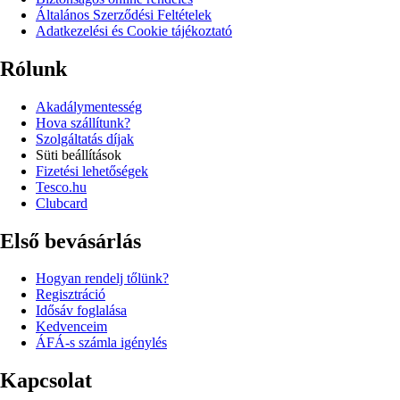
Általános Szerződési Feltételek
Adatkezelési és Cookie tájékoztató
Rólunk
Akadálymentesség
Hova szállítunk?
Szolgáltatás díjak
Süti beállítások
Fizetési lehetőségek
Tesco.hu
Clubcard
Első bevásárlás
Hogyan rendelj tőlünk?
Regisztráció
Idősáv foglalása
Kedvenceim
ÁFÁ-s számla igénylés
Kapcsolat