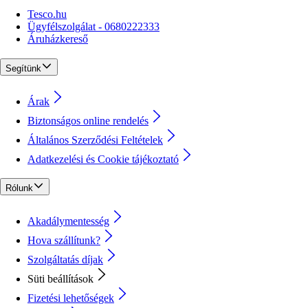
Tesco.hu
Ügyfélszolgálat - 0680222333
Áruházkereső
Segítünk
Árak
Biztonságos online rendelés
Általános Szerződési Feltételek
Adatkezelési és Cookie tájékoztató
Rólunk
Akadálymentesség
Hova szállítunk?
Szolgáltatás díjak
Süti beállítások
Fizetési lehetőségek