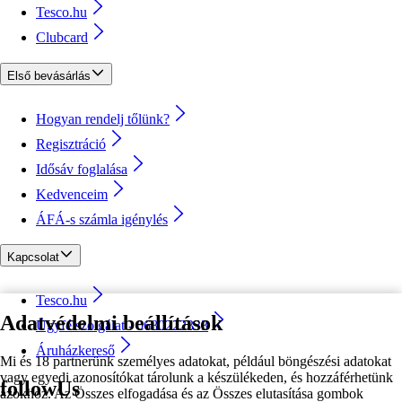
Tesco.hu
Clubcard
Első bevásárlás
Hogyan rendelj tőlünk?
Regisztráció
Idősáv foglalása
Kedvenceim
ÁFÁ-s számla igénylés
Kapcsolat
Tesco.hu
Adatvédelmi beállítások
Ügyfélszolgálat - 0680222333
Áruházkereső
Mi és 18 partnerünk személyes adatokat, például böngészési adatokat
vagy egyedi azonosítókat tárolunk a készülékeden, és hozzáférhetünk
followUs
azokhoz. Az Összes elfogadása és az Összes elutasítása gombok