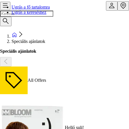
Ugrás a fő tartalomra
Ugrás a kereséshez
Speciális ajánlatok
Speciális ajánlatok
All Offers
Helló suli!