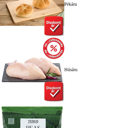
Pékáru
Húsáru