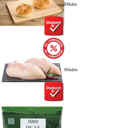
Pékáru
Húsáru