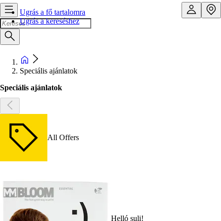
Ugrás a fő tartalomra
Ugrás a kereséshez
Speciális ajánlatok
Speciális ajánlatok
All Offers
Helló suli!