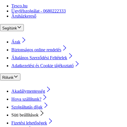
Tesco.hu
Ügyfélszolgálat - 0680222333
Áruházkereső
Segítünk
Árak
Biztonságos online rendelés
Általános Szerződési Feltételek
Adatkezelési és Cookie tájékoztató
Rólunk
Akadálymentesség
Hova szállítunk?
Szolgáltatás díjak
Süti beállítások
Fizetési lehetőségek