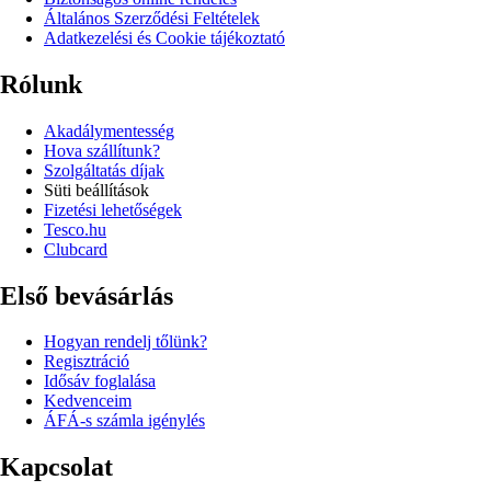
Általános Szerződési Feltételek
Adatkezelési és Cookie tájékoztató
Rólunk
Akadálymentesség
Hova szállítunk?
Szolgáltatás díjak
Süti beállítások
Fizetési lehetőségek
Tesco.hu
Clubcard
Első bevásárlás
Hogyan rendelj tőlünk?
Regisztráció
Idősáv foglalása
Kedvenceim
ÁFÁ-s számla igénylés
Kapcsolat