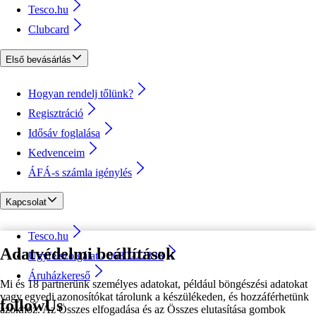
Tesco.hu
Clubcard
Első bevásárlás
Hogyan rendelj tőlünk?
Regisztráció
Idősáv foglalása
Kedvenceim
ÁFÁ-s számla igénylés
Kapcsolat
Tesco.hu
Adatvédelmi beállítások
Ügyfélszolgálat - 0680222333
Áruházkereső
Mi és 18 partnerünk személyes adatokat, például böngészési adatokat
vagy egyedi azonosítókat tárolunk a készülékeden, és hozzáférhetünk
followUs
azokhoz. Az Összes elfogadása és az Összes elutasítása gombok