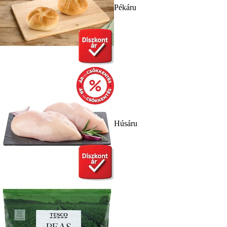
Pékáru
Húsáru