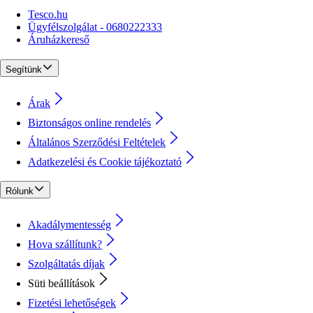
Tesco.hu
Ügyfélszolgálat - 0680222333
Áruházkereső
Segítünk
Árak
Biztonságos online rendelés
Általános Szerződési Feltételek
Adatkezelési és Cookie tájékoztató
Rólunk
Akadálymentesség
Hova szállítunk?
Szolgáltatás díjak
Süti beállítások
Fizetési lehetőségek