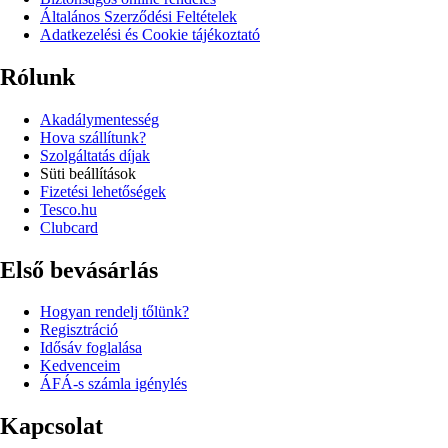
Általános Szerződési Feltételek
Adatkezelési és Cookie tájékoztató
Rólunk
Akadálymentesség
Hova szállítunk?
Szolgáltatás díjak
Süti beállítások
Fizetési lehetőségek
Tesco.hu
Clubcard
Első bevásárlás
Hogyan rendelj tőlünk?
Regisztráció
Idősáv foglalása
Kedvenceim
ÁFÁ-s számla igénylés
Kapcsolat