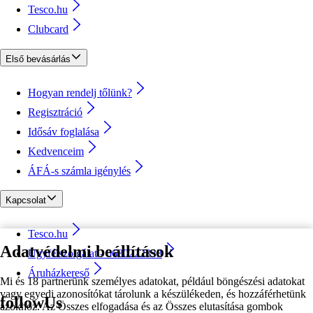
Tesco.hu
Clubcard
Első bevásárlás
Hogyan rendelj tőlünk?
Regisztráció
Idősáv foglalása
Kedvenceim
ÁFÁ-s számla igénylés
Kapcsolat
Tesco.hu
Adatvédelmi beállítások
Ügyfélszolgálat - 0680222333
Áruházkereső
Mi és 18 partnerünk személyes adatokat, például böngészési adatokat
vagy egyedi azonosítókat tárolunk a készülékeden, és hozzáférhetünk
followUs
azokhoz. Az Összes elfogadása és az Összes elutasítása gombok