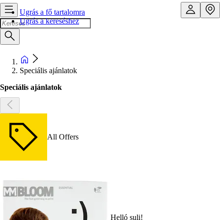
Ugrás a fő tartalomra
Ugrás a kereséshez
Speciális ajánlatok
Speciális ajánlatok
All Offers
Helló suli!