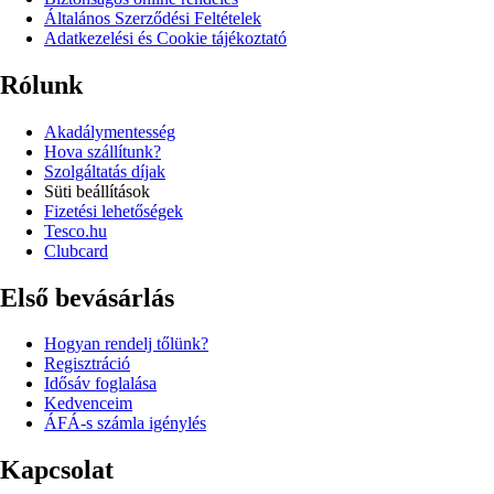
Általános Szerződési Feltételek
Adatkezelési és Cookie tájékoztató
Rólunk
Akadálymentesség
Hova szállítunk?
Szolgáltatás díjak
Süti beállítások
Fizetési lehetőségek
Tesco.hu
Clubcard
Első bevásárlás
Hogyan rendelj tőlünk?
Regisztráció
Idősáv foglalása
Kedvenceim
ÁFÁ-s számla igénylés
Kapcsolat