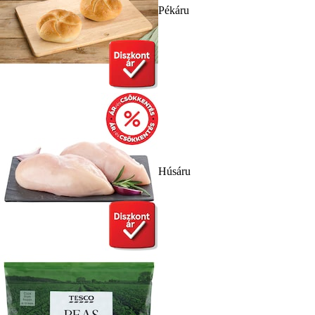
Pékáru
Húsáru