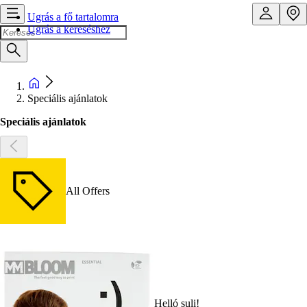
Ugrás a fő tartalomra
Ugrás a kereséshez
Speciális ajánlatok
Speciális ajánlatok
All Offers
Helló suli!