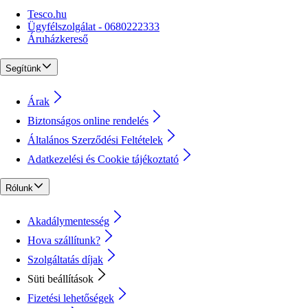
Tesco.hu
Ügyfélszolgálat - 0680222333
Áruházkereső
Segítünk
Árak
Biztonságos online rendelés
Általános Szerződési Feltételek
Adatkezelési és Cookie tájékoztató
Rólunk
Akadálymentesség
Hova szállítunk?
Szolgáltatás díjak
Süti beállítások
Fizetési lehetőségek