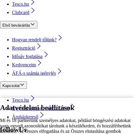
Tesco.hu
Clubcard
Első bevásárlás
Hogyan rendelj tőlünk?
Regisztráció
Idősáv foglalása
Kedvenceim
ÁFÁ-s számla igénylés
Kapcsolat
Tesco.hu
Adatvédelmi beállítások
Ügyfélszolgálat - 0680222333
Áruházkereső
Mi és 18 partnerünk személyes adatokat, például böngészési adatokat
vagy egyedi azonosítókat tárolunk a készülékeden, és hozzáférhetünk
followUs
azokhoz. Az Összes elfogadása és az Összes elutasítása gombok