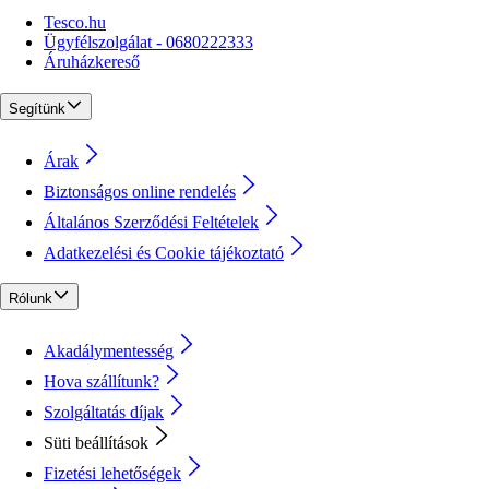
Tesco.hu
Ügyfélszolgálat - 0680222333
Áruházkereső
Segítünk
Árak
Biztonságos online rendelés
Általános Szerződési Feltételek
Adatkezelési és Cookie tájékoztató
Rólunk
Akadálymentesség
Hova szállítunk?
Szolgáltatás díjak
Süti beállítások
Fizetési lehetőségek