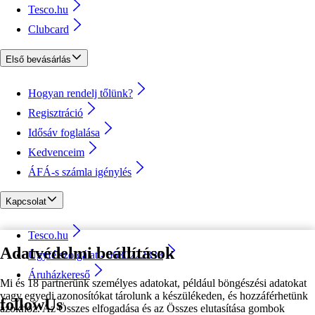
Tesco.hu
Clubcard
Első bevásárlás
Hogyan rendelj tőlünk?
Regisztráció
Idősáv foglalása
Kedvenceim
ÁFÁ-s számla igénylés
Kapcsolat
Tesco.hu
Adatvédelmi beállítások
Ügyfélszolgálat - 0680222333
Áruházkereső
Mi és 18 partnerünk személyes adatokat, például böngészési adatokat
vagy egyedi azonosítókat tárolunk a készülékeden, és hozzáférhetünk
followUs
azokhoz. Az Összes elfogadása és az Összes elutasítása gombok