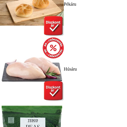
Pékáru
Húsáru