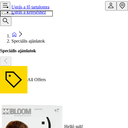
Ugrás a fő tartalomra
Ugrás a kereséshez
Speciális ajánlatok
Speciális ajánlatok
All Offers
Helló suli!