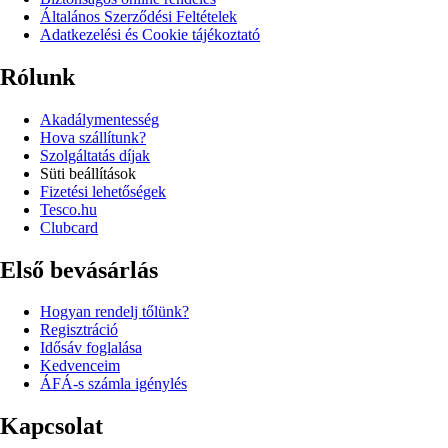
Általános Szerződési Feltételek
Adatkezelési és Cookie tájékoztató
Rólunk
Akadálymentesség
Hova szállítunk?
Szolgáltatás díjak
Süti beállítások
Fizetési lehetőségek
Tesco.hu
Clubcard
Első bevásárlás
Hogyan rendelj tőlünk?
Regisztráció
Idősáv foglalása
Kedvenceim
ÁFÁ-s számla igénylés
Kapcsolat