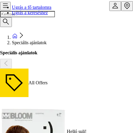
Ugrás a fő tartalomra
Ugrás a kereséshez
Speciális ajánlatok
Speciális ajánlatok
All Offers
Helló suli!