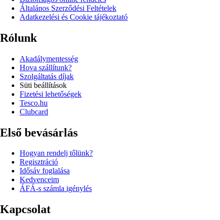
Általános Szerződési Feltételek
Adatkezelési és Cookie tájékoztató
Rólunk
Akadálymentesség
Hova szállítunk?
Szolgáltatás díjak
Süti beállítások
Fizetési lehetőségek
Tesco.hu
Clubcard
Első bevásárlás
Hogyan rendelj tőlünk?
Regisztráció
Idősáv foglalása
Kedvenceim
ÁFÁ-s számla igénylés
Kapcsolat