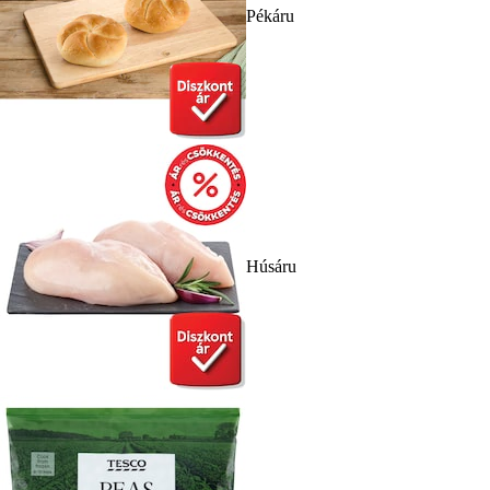
Pékáru
Húsáru