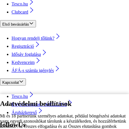
Tesco.hu
Clubcard
Első bevásárlás
Hogyan rendelj tőlünk?
Regisztráció
Idősáv foglalása
Kedvenceim
ÁFÁ-s számla igénylés
Kapcsolat
Tesco.hu
Adatvédelmi beállítások
Ügyfélszolgálat - 0680222333
Áruházkereső
Mi és 18 partnerünk személyes adatokat, például böngészési adatokat
vagy egyedi azonosítókat tárolunk a készülékeden, és hozzáférhetünk
followUs
azokhoz. Az Összes elfogadása és az Összes elutasítása gombok