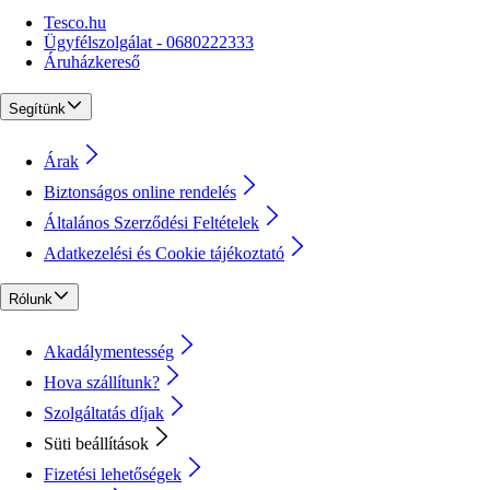
Tesco.hu
Ügyfélszolgálat - 0680222333
Áruházkereső
Segítünk
Árak
Biztonságos online rendelés
Általános Szerződési Feltételek
Adatkezelési és Cookie tájékoztató
Rólunk
Akadálymentesség
Hova szállítunk?
Szolgáltatás díjak
Süti beállítások
Fizetési lehetőségek