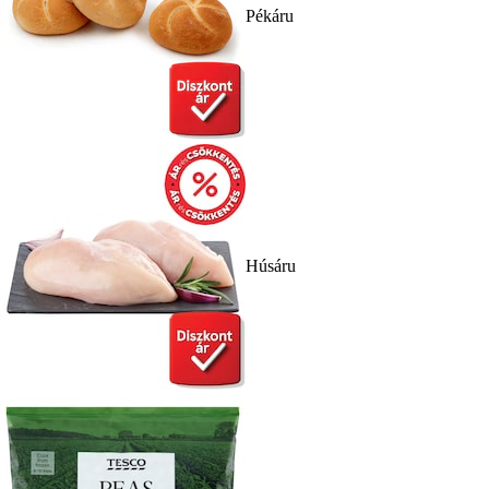
Pékáru
Húsáru