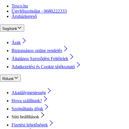
Tesco.hu
Ügyfélszolgálat - 0680222333
Áruházkereső
Segítünk
Árak
Biztonságos online rendelés
Általános Szerződési Feltételek
Adatkezelési és Cookie tájékoztató
Rólunk
Akadálymentesség
Hova szállítunk?
Szolgáltatás díjak
Süti beállítások
Fizetési lehetőségek