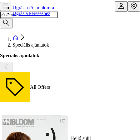
Ugrás a fő tartalomra
Ugrás a kereséshez
Speciális ajánlatok
Speciális ajánlatok
All Offers
Helló suli!