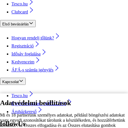
Tesco.hu
Clubcard
Első bevásárlás
Hogyan rendelj tőlünk?
Regisztráció
Idősáv foglalása
Kedvenceim
ÁFÁ-s számla igénylés
Kapcsolat
Tesco.hu
Adatvédelmi beállítások
Ügyfélszolgálat - 0680222333
Áruházkereső
Mi és 18 partnerünk személyes adatokat, például böngészési adatokat
vagy egyedi azonosítókat tárolunk a készülékeden, és hozzáférhetünk
followUs
azokhoz. Az Összes elfogadása és az Összes elutasítása gombok