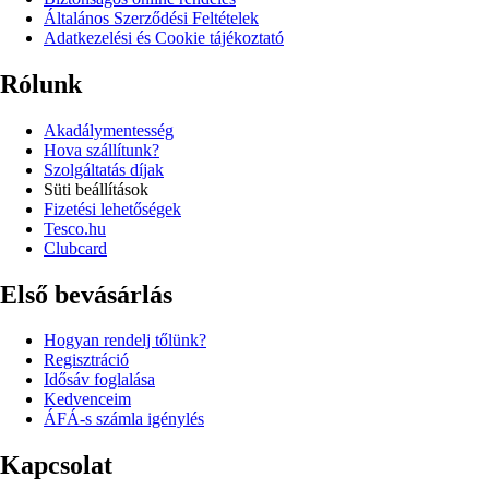
Általános Szerződési Feltételek
Adatkezelési és Cookie tájékoztató
Rólunk
Akadálymentesség
Hova szállítunk?
Szolgáltatás díjak
Süti beállítások
Fizetési lehetőségek
Tesco.hu
Clubcard
Első bevásárlás
Hogyan rendelj tőlünk?
Regisztráció
Idősáv foglalása
Kedvenceim
ÁFÁ-s számla igénylés
Kapcsolat