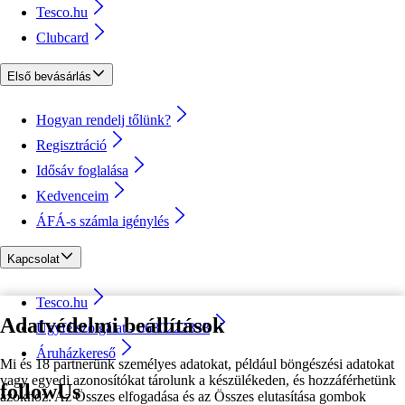
Tesco.hu
Clubcard
Első bevásárlás
Hogyan rendelj tőlünk?
Regisztráció
Idősáv foglalása
Kedvenceim
ÁFÁ-s számla igénylés
Kapcsolat
Tesco.hu
Adatvédelmi beállítások
Ügyfélszolgálat - 0680222333
Áruházkereső
Mi és 18 partnerünk személyes adatokat, például böngészési adatokat
vagy egyedi azonosítókat tárolunk a készülékeden, és hozzáférhetünk
followUs
azokhoz. Az Összes elfogadása és az Összes elutasítása gombok