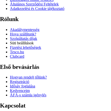
Általános Szerződési Feltételek
Adatkezelési és Cookie tájékoztató
Rólunk
Akadálymentesség
Hova szállítunk?
Szolgáltatás díjak
Süti beállítások
Fizetési lehetőségek
Tesco.hu
Clubcard
Első bevásárlás
Hogyan rendelj tőlünk?
Regisztráció
Idősáv foglalása
Kedvenceim
ÁFÁ-s számla igénylés
Kapcsolat