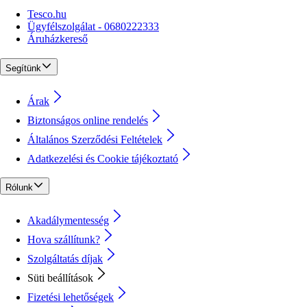
Tesco.hu
Ügyfélszolgálat - 0680222333
Áruházkereső
Segítünk
Árak
Biztonságos online rendelés
Általános Szerződési Feltételek
Adatkezelési és Cookie tájékoztató
Rólunk
Akadálymentesség
Hova szállítunk?
Szolgáltatás díjak
Süti beállítások
Fizetési lehetőségek