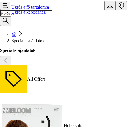
Ugrás a fő tartalomra
Ugrás a kereséshez
Speciális ajánlatok
Speciális ajánlatok
All Offers
Helló suli!