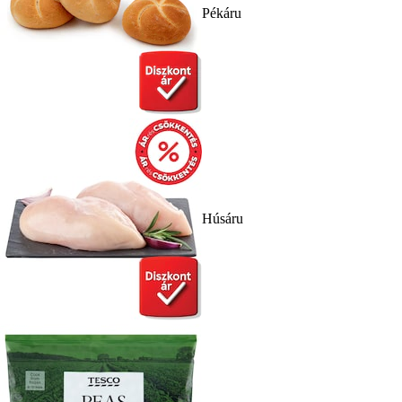
Pékáru
Húsáru